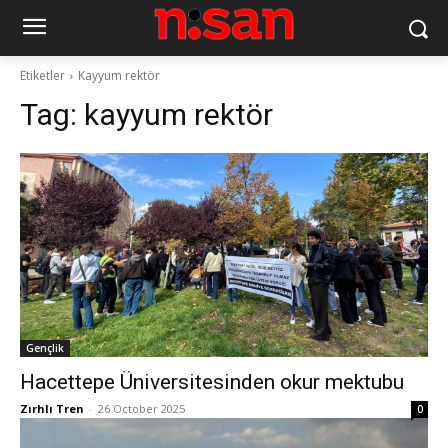
Etiketler
Kayyum rektör
Tag:
kayyum rektör
Gençlik
Hacettepe Üniversitesinden okur mektubu
Zırhlı Tren
-
26 October 2025
0