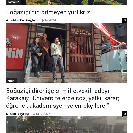
Gençlik
Boğaziçi’nin bitmeyen yurt krizi
Alp Ata Türkoğlu
-
3 July 2024
0
Emek
Boğaziçi direnişçisi milletvekili adayı
Karakaş: “Üniversitelerde söz, yetki, karar;
öğrenci, akademisyen ve emekçilere!”
Nisan Söyleşi
-
8 May 2023
0