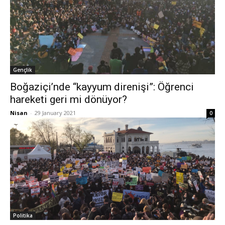
Gençlik
Boğaziçi’nde “kayyum direnişi”: Öğrenci
hareketi geri mi dönüyor?
Nisan
-
29 January 2021
0
Politika