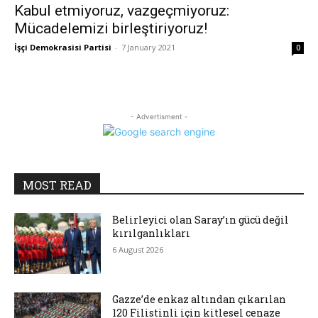
Kabul etmiyoruz, vazgeçmiyoruz:
Mücadelemizi birleştiriyoruz!
İşçi Demokrasisi Partisi
-
7 January 2021
0
- Advertisment -
MOST READ
Belirleyici olan Saray’ın gücü değil
kırılganlıkları
6 August 2026
Gazze’de enkaz altından çıkarılan
120 Filistinli için kitlesel cenaze