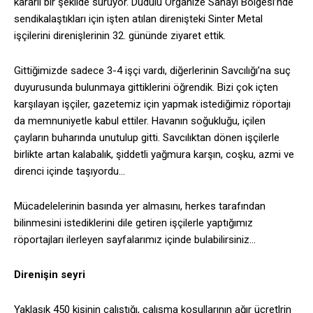
kararlı bir şekilde sürüyor. Dudulu Organize Sanayi Bölgesi’nde
sendikalaştıkları için işten atılan direnişteki Sinter Metal
işçilerini direnişlerinin 32. gününde ziyaret ettik.
Gittiğimizde sadece 3-4 işçi vardı, diğerlerinin Savcılığı’na suç
duyurusunda bulunmaya gittiklerini öğrendik. Bizi çok içten
karşılayan işçiler, gazetemiz için yapmak istediğimiz röportajı
da memnuniyetle kabul ettiler. Havanın soğukluğu, içilen
çayların buharında unutulup gitti. Savcılıktan dönen işçilerle
birlikte artan kalabalık, şiddetli yağmura karşın, coşku, azmi ve
direnci içinde taşıyordu…
Mücadelelerinin basında yer almasını, herkes tarafından
bilinmesini istediklerini dile getiren işçilerle yaptığımız
röportajları ilerleyen sayfalarımız içinde bulabilirsiniz…
Direnişin seyri
Yaklaşık 450 kişinin çalıştığı, çalışma koşullarının ağır ücretlrin