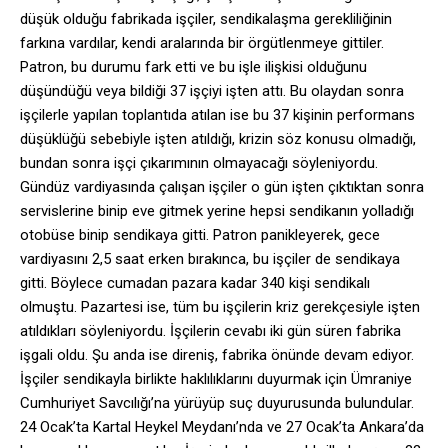
düşük olduğu fabrikada işçiler, sendikalaşma gerekliliğinin
farkına vardılar, kendi aralarında bir örgütlenmeye gittiler.
Patron, bu durumu fark etti ve bu işle ilişkisi olduğunu
düşündüğü veya bildiği 37 işçiyi işten attı. Bu olaydan sonra
işçilerle yapılan toplantıda atılan ise bu 37 kişinin performans
düşüklüğü sebebiyle işten atıldığı, krizin söz konusu olmadığı,
bundan sonra işçi çıkarımının olmayacağı söyleniyordu.
Gündüz vardiyasında çalışan işçiler o gün işten çıktıktan sonra
servislerine binip eve gitmek yerine hepsi sendikanın yolladığı
otobüse binip sendikaya gitti. Patron panikleyerek, gece
vardiyasını 2,5 saat erken bırakınca, bu işçiler de sendikaya
gitti. Böylece cumadan pazara kadar 340 kişi sendikalı
olmuştu. Pazartesi ise, tüm bu işçilerin kriz gerekçesiyle işten
atıldıkları söyleniyordu. İşçilerin cevabı iki gün süren fabrika
işgali oldu. Şu anda ise direniş, fabrika önünde devam ediyor.
İşçiler sendikayla birlikte haklılıklarını duyurmak için Ümraniye
Cumhuriyet Savcılığı’na yürüyüp suç duyurusunda bulundular.
24 Ocak’ta Kartal Heykel Meydanı’nda ve 27 Ocak’ta Ankara’da