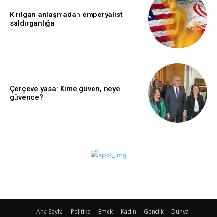
Kırılgan anlaşmadan emperyalist
saldırganlığa
Çerçeve yasa: Kime güven, neye
güvence?
Ana Sayfa
Politika
Emek
Kadın
Gençlik
Dünya