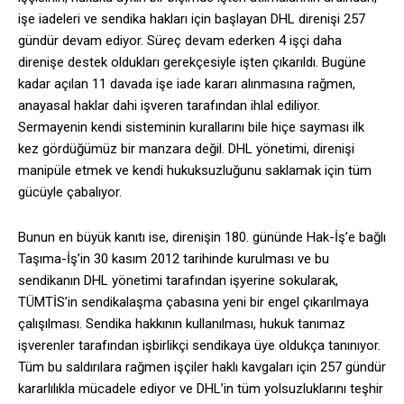
işe iadeleri ve sendika hakları için başlayan DHL direnişi 257
gündür devam ediyor. Süreç devam ederken 4 işçi daha
direnişe destek oldukları gerekçesiyle işten çıkarıldı. Bugüne
kadar açılan 11 davada işe iade kararı alınmasına rağmen,
anayasal haklar dahi işveren tarafından ihlal ediliyor.
Sermayenin kendi sisteminin kurallarını bile hiçe sayması ilk
kez gördüğümüz bir manzara değil. DHL yönetimi, direnişi
manipüle etmek ve kendi hukuksuzluğunu saklamak için tüm
gücüyle çabalıyor.
Bunun en büyük kanıtı ise, direnişin 180. gününde Hak-İş’e bağlı
Taşıma-İş’in 30 kasım 2012 tarihinde kurulması ve bu
sendikanın DHL yönetimi tarafından işyerine sokularak,
TÜMTİS’in sendikalaşma çabasına yeni bir engel çıkarılmaya
çalışılması. Sendika hakkının kullanılması, hukuk tanımaz
işverenler tarafından işbirlikçi sendikaya üye oldukça tanınıyor.
Tüm bu saldırılara rağmen işçiler haklı kavgaları için 257 gündür
kararlılıkla mücadele ediyor ve DHL’in tüm yolsuzluklarını teşhir