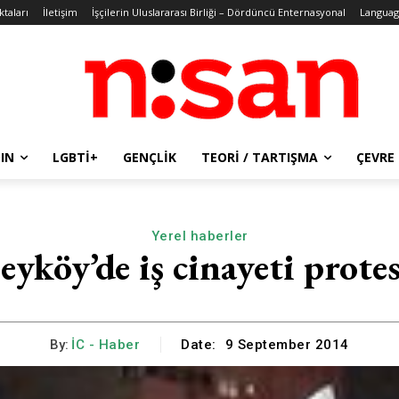
ktaları
İletişim
İşçilerin Uluslararası Birliği – Dördüncü Enternasyonal
Languag
IN
LGBTİ+
GENÇLIK
TEORI / TARTIŞMA
ÇEVRE
Yerel haberler
eyköy’de iş cinayeti prote
By:
İC - Haber
Date:
9 September 2014