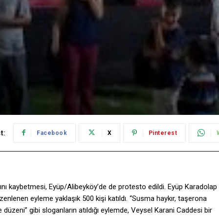
t:
Facebook
X
Pinterest
tını kaybetmesi, Eyüp/Alibeyköy’de de protesto edildi. Eyüp Karadolap
zenlenen eyleme yaklaşık 500 kişi katıldı. “Susma haykır, taşerona
aye düzeni” gibi sloganların atıldığı eylemde, Veysel Karani Caddesi bir