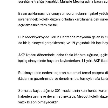
süreliğine trafiğe kapatıldı. Mahalle Meclisi adına basın a
Basın açıklamasında cinayetin sorumlularının şirket yetki
işyerlerindeki kölelik düzeni ortadan kardılanana dek süre
açıklamasının tam metni:
Dün Mecidiyeköy’de Torun Center’da meydana gelen iş cina
da bir iş cinayeti gerçekleşmiş ve 19 yaşındaki bir işçi hay
AKP iktidarı döneminde, daha fazla kâr hırsı uğruna, işçiler
işçi iş cinayetinde hayatını kaybederken, 11 yıllık AKP iktida
Bu cinayetlerin nedeni taşeron sistemini temel çalışma düze
iktidarının gözetiminde ve denetiminde, tümüyle rafa kaldı
Soma’da kaybettiğimiz 301 madencinin kanı henüz kuruma
haberleri gelmeye devam etmektedir. Mevcut kölelik düze
yazık ki son olmayacaktır.