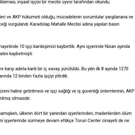
çıklaması, inşaat işçisi bir meclis üyesi tarafından okundu.
lileri ve AKP hükümeti olduğu, mücadelenin sorumlular yargılanana ve
ceği vurgulandı. Karadolap Mahalle Meclisi adına yapılan basın
yetinde 10 işçi kardeşimizi kaybettik. Aynı işyerinde Nisan ayında
atını kaybetmişti.
e karşı adeta kanlı bir iç savaş yürütüldü. Bu yılın ilk 8 ayında 1270
rında 12 binden fazla işçiyi yitirdik.
ni haline getirilmesi ve işçi sağlığı ve iş güvenliği önlemlerinin, AKP
rılmış olmasıdır.
mışken, ülkenin dört bir yanından işyerlerinden, madenlerden ölüm
ni işyerlerinde sürmeye devam ettikçe Torun Center cinayeti de ne