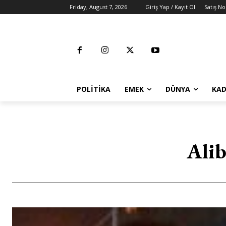
Friday, August 7, 2026
Giriş Yap / Kayıt Ol
Satış No
POLITIKA
EMEK
DÜNYA
KAD
Alib