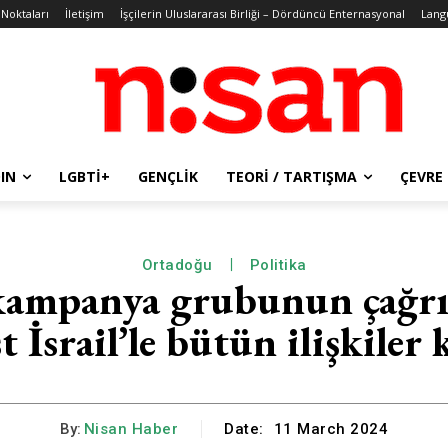
 Noktaları
İletişim
İşçilerin Uluslararası Birliği – Dördüncü Enternasyonal
Lang
IN
LGBTİ+
GENÇLIK
TEORI / TARTIŞMA
ÇEVRE
Ortadoğu
Politika
n kampanya grubunun çağrıs
 İsrail’le bütün ilişkiler 
By:
Nisan Haber
Date:
11 March 2024