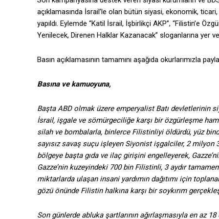
Son kampanyasına destek veren siyasi kurumların ve BDS Tü
açıklamasında İsrail’le olan bütün siyasi, ekonomik, ticari, 
yapıldı. Eylemde “Katil İsrail, İşbirlikçi AKP”, “Filistin’e Öz
Yenilecek, Direnen Halklar Kazanacak” sloganlarına yer ver
Basın açıklamasının tamamını aşağıda okurlarımızla payla
Basına ve kamuoyuna,
Başta ABD olmak üzere emperyalist Batı devletlerinin si
İsrail, işgale ve sömürgeciliğe karşı bir özgürleşme ham
silah ve bombalarla, binlerce Filistinliyi öldürdü, yüz bin
sayısız savaş suçu işleyen Siyonist işgalciler, 2 milyon 
bölgeye başta gıda ve ilaç girişini engelleyerek, Gazze’
Gazze’nin kuzeyindeki 700 bin Filistinli, 3 aydır tamame
miktarlarda ulaşan insani yardımın dağıtımı için toplanan 
gözü önünde Filistin halkına karşı bir soykırım gerçekleş
Son günlerde abluka şartlarının ağırlaşmasıyla en az 18 