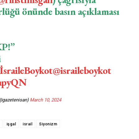
rlüğü önünde basın açıklaması
KP!”
i
İsraileBoykot
@israileboykot
AapyQN
@gazetenisan)
March 10, 2024
işgal
israil
Siyonizm