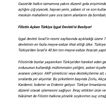
Gazze’de halkın tamamına yakını düzenli gıda erişiminden
açlığını çiğ yiyecek, hayvan yemi, yabani ot ve son kull
meskûn mahallerin yanı sıra tarım alanlarını da bombalı
Filistin Açken Türkiye İşgal Devleti’ni Besliyor!
İşgal devleti İsrail’in resmi sayfasında açıkladığı üzere
devletinin en fazla meyve-sebze ithal ettiği ülke: Türkiy
Türkiye’den İsrail’e 40 bin ton meyve-sebze ihracatı yapıl
Filistin’de bunlar yaşanırken Türkiye’den hareket eden ge
ordusunun kullandığı mühimmatın çeliğini, askeri kıyafetle
avanesi çekiyor. AKP yöneticisi veya destekçilerine ait, en
sıralarda yer alıyorlar. Bu şirketlerin başında Zorlu, Ak
Kardemir, İsdemir ve Erdemir geliyor. Türkiye limanlarınd
düzenli olarak işlemesini sağlıyor. İhraç ettikleri ürün 
hükümet de Filistin halkına yönelik soykırımın suç ortağı