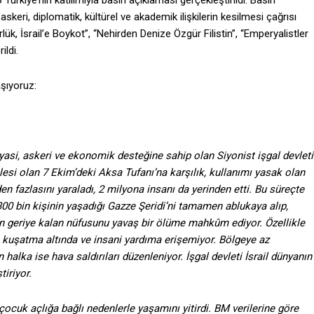
rkiye’nin katılımıyla basın açıklaması gerçekleştirildi. Basın
askeri, diplomatik, kültürel ve akademik ilişkilerin kesilmesi çağrısı
gürlük, İsrail’e Boykot”, “Nehirden Denize Özgür Filistin”, “Emperyalistler
ildi.
şıyoruz:
yasi, askeri ve ekonomik desteğine sahip olan Siyonist işgal devleti
lesi olan 7 Ekim’deki Aksa Tufanı’na karşılık, kullanımı yasak olan
den fazlasını yaraladı, 2 milyona insanı da yerinden etti. Bu süreçte
300 bin kişinin yaşadığı Gazze Şeridi’ni tamamen ablukaya alıp,
nin geriye kalan nüfusunu yavaş bir ölüme mahkûm ediyor. Özellikle
n kuşatma altında ve insani yardıma erişemiyor. Bölgeye az
halka ise hava saldırıları düzenleniyor. İşgal devleti İsrail dünyanın
tiriyor.
çocuk açlığa bağlı nedenlerle yaşamını yitirdi. BM verilerine göre