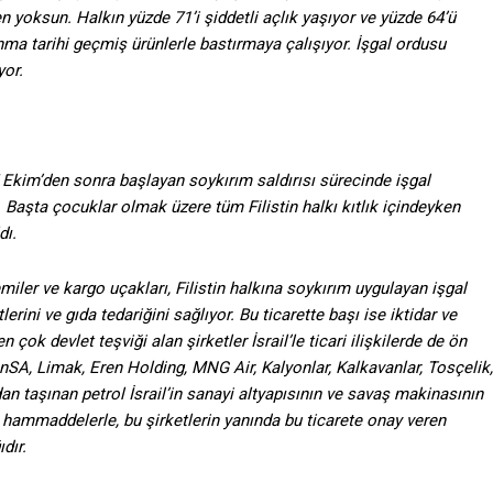
 yoksun. Halkın yüzde 71’i şiddetli açlık yaşıyor ve yüzde 64’ü
anma tarihi geçmiş ürünlerle bastırmaya çalışıyor. İşgal ordusu
yor.
 7 Ekim’den sonra başlayan soykırım saldırısı sürecinde işgal
e. Başta çocuklar olmak üzere tüm Filistin halkı kıtlık içindeyken
dı.
miler ve kargo uçakları, Filistin halkına soykırım uygulayan işgal
rini ve gıda tedariğini sağlıyor. Bu ticarette başı ise iktidar ve
 çok devlet teşviği alan şirketler İsrail’le ticari ilişkilerde de ön
çanSA, Limak, Eren Holding, MNG Air, Kalyonlar, Kalkavanlar, Tosçelik,
an taşınan petrol İsrail’in sanayi altyapısının ve savaş makinasının
ve hammaddelerle, bu şirketlerin yanında bu ticarete onay veren
dır.