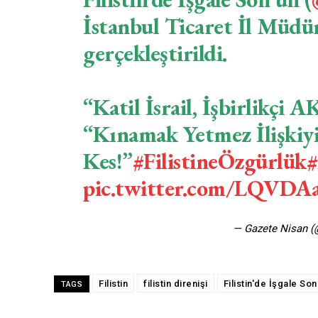
İstanbul Ticaret İl Müdü
gerçekleştirildi.
“Katil İsrail, İşbirlikçi A
“Kınamak Yetmez İlişkiy
Kes!”
#FilistineÖzgürlük
#
pic.twitter.com/LQVD
— Gazete Nisan (
Filistin
filistin direnişi
Filistin'de İşgale Son
TAGS