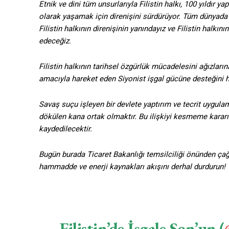
Etnik ve dini tüm unsurlarıyla Filistin halkı, 100 yıldır ya
olarak yaşamak için direnişini sürdürüyor. Tüm dünyada e
Filistin halkının direnişinin yanındayız ve Filistin halkı
edeceğiz.
Filistin halkının tarihsel özgürlük mücadelesini ağızlarına
amacıyla hareket eden Siyonist işgal gücüne desteğini he
Savaş suçu işleyen bir devlete yaptırım ve tecrit uygula
dökülen kana ortak olmaktır. Bu ilişkiyi kesmeme kararı po
kaydedilecektir.
Bugün burada Ticaret Bakanlığı temsilciliği önünden çağrı 
hammadde ve enerji kaynakları akışını derhal durdurun!
Filistin’de İşgale Son’un (