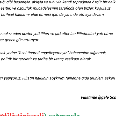
ptığı gibi bedeniyle, aklıyla ve ruhuyla kendi toprağında özgür bir halk
şitlik ve özgürlük mücadelesinin tarafında olan bizler, koşulsuz
nın tarihsel haklarını elde etmesi için de yanında olmaya devam
 sakız eden devlet yetkilileri ve şirketler ise Filistinlileri yok etme
r geçen gün arttırıyor.
mak yerine “özel ticareti engelleyemeyiz” bahanesine sığınmak,
litik bir tercihtir ve tarihe bir utanç vesikası olarak
yapıyoruz. Filistin halkının soykırım faillerine gıda ürünleri, askeri
Filistin’de İşgale Son
@filistinisgali
) çağrısıyla