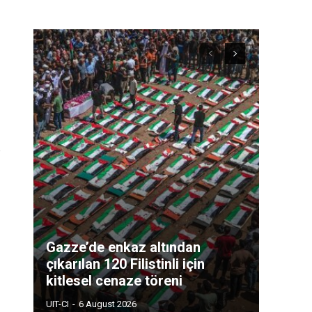
Gazze’de enkaz altından
çıkarılan 120 Filistinli için
kitlesel cenaze töreni
UIT-CI
-
6 August 2026