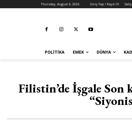
Thursday, August 6, 2026
Giriş Yap / Kayıt Ol
Satış
POLITIKA
EMEK
DÜNYA
KAD
Filistin’de İşgale So
“Siyonist