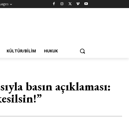
uages
KÜLTÜR/BILIM
HUKUK
ıyla basın açıklaması:
kesilsin!”