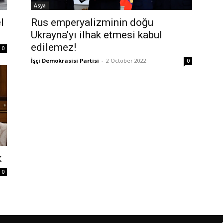
Asya
l
Rus emperyalizminin doğu
Ukrayna’yı ilhak etmesi kabul
edilemez!
0
İşçi Demokrasisi Partisi
-
2 October 2022
0
k
0