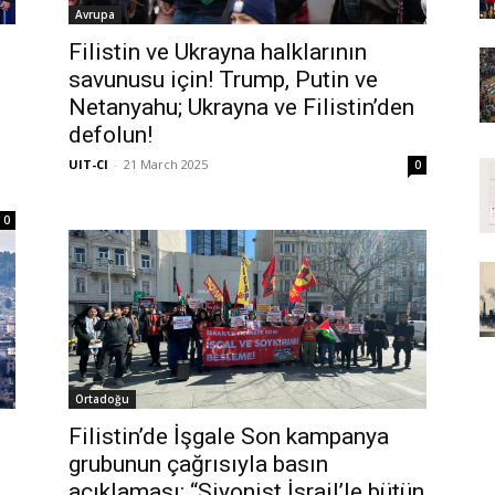
Avrupa
Filistin ve Ukrayna halklarının
savunusu için! Trump, Putin ve
Netanyahu; Ukrayna ve Filistin’den
defolun!
UIT-CI
-
21 March 2025
0
0
Ortadoğu
Filistin’de İşgale Son kampanya
grubunun çağrısıyla basın
açıklaması: “Siyonist İsrail’le bütün