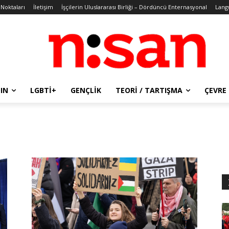
 Noktaları
İletişim
İşçilerin Uluslararası Birliği – Dördüncü Enternasyonal
Lang
IN
LGBTİ+
GENÇLIK
TEORI / TARTIŞMA
ÇEVRE