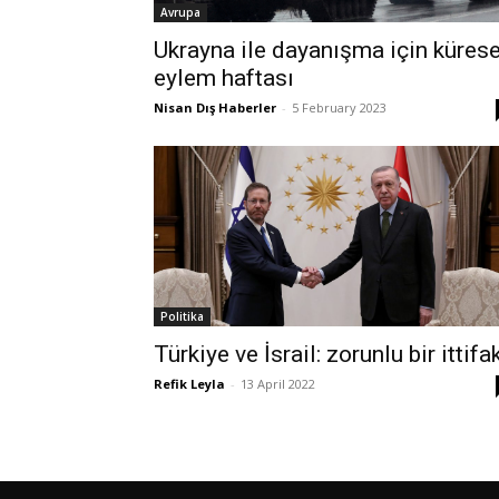
Avrupa
Ukrayna ile dayanışma için kürese
eylem haftası
Nisan Dış Haberler
-
5 February 2023
Politika
Türkiye ve İsrail: zorunlu bir ittifa
Refik Leyla
-
13 April 2022