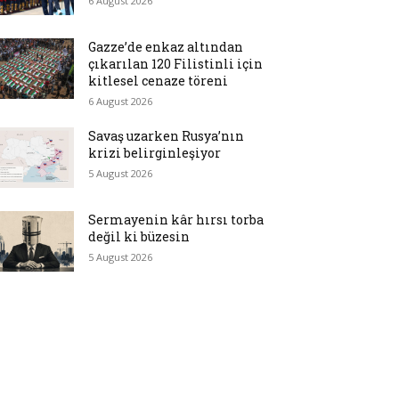
6 August 2026
Gazze’de enkaz altından
çıkarılan 120 Filistinli için
kitlesel cenaze töreni
6 August 2026
Savaş uzarken Rusya’nın
krizi belirginleşiyor
5 August 2026
Sermayenin kâr hırsı torba
değil ki büzesin
5 August 2026