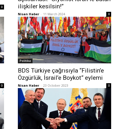
ilişkiler kesilsin!”
0
Nisan Haber
-
11 March 2024
0
Politika
BDS Türkiye çağrısıyla “Filistin’e
Özgürlük, İsrail’e Boykot” eylemi
Nisan Haber
-
23 October 2023
0
0