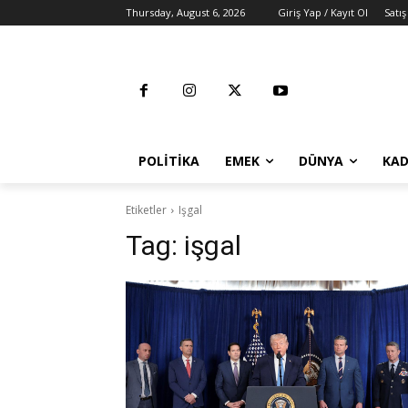
Thursday, August 6, 2026
Giriş Yap / Kayıt Ol
Satış
POLITIKA
EMEK
DÜNYA
KAD
Etiketler
Işgal
Tag:
işgal