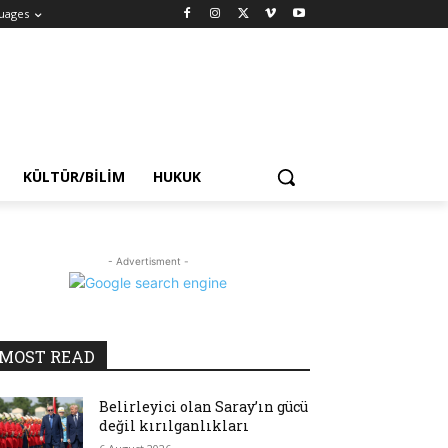
uages
KÜLTÜR/BILIM
HUKUK
- Advertisment -
MOST READ
Belirleyici olan Saray’ın gücü
değil kırılganlıkları