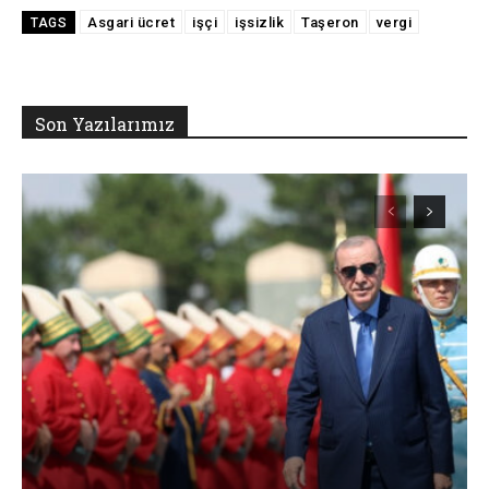
Asgari ücret
işçi
işsizlik
Taşeron
vergi
TAGS
Son Yazılarımız