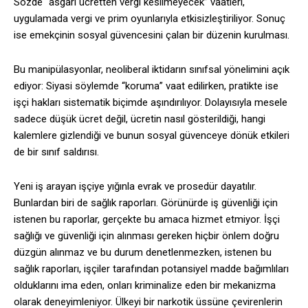
Sözde “asgari ücretten vergi kesilmeyecek” vaatleri,
uygulamada vergi ve prim oyunlarıyla etkisizleştiriliyor. Sonuç
ise emekçinin sosyal güvencesini çalan bir düzenin kurulması.
Bu manipülasyonlar, neoliberal iktidarın sınıfsal yönelimini açık
ediyor: Siyasi söylemde “koruma” vaat edilirken, pratikte ise
işçi hakları sistematik biçimde aşındırılıyor. Dolayısıyla mesele
sadece düşük ücret değil, ücretin nasıl gösterildiği, hangi
kalemlere gizlendiği ve bunun sosyal güvenceye dönük etkileri
de bir sınıf saldırısı.
Yeni iş arayan işçiye yığınla evrak ve prosedür dayatılır.
Bunlardan biri de sağlık raporları. Görünürde iş güvenliği için
istenen bu raporlar, gerçekte bu amaca hizmet etmiyor. İşçi
sağlığı ve güvenliği için alınması gereken hiçbir önlem doğru
düzgün alınmaz ve bu durum denetlenmezken, istenen bu
sağlık raporları, işçiler tarafından potansiyel madde bağımlıları
olduklarını ima eden, onları kriminalize eden bir mekanizma
olarak deneyimleniyor. Ülkeyi bir narkotik üssüne çevirenlerin