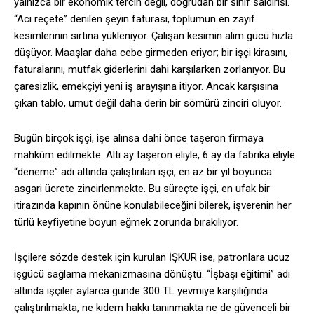
yalnızca bir ekonomik tercih değil, doğrudan bir sınıf saldırısı.
“Acı reçete” denilen şeyin faturası, toplumun en zayıf
kesimlerinin sırtına yükleniyor. Çalışan kesimin alım gücü hızla
düşüyor. Maaşlar daha cebe girmeden eriyor; bir işçi kirasını,
faturalarını, mutfak giderlerini dahi karşılarken zorlanıyor. Bu
çaresizlik, emekçiyi yeni iş arayışına itiyor. Ancak karşısına
çıkan tablo, umut değil daha derin bir sömürü zinciri oluyor.
Bugün birçok işçi, işe alınsa dahi önce taşeron firmaya
mahkûm edilmekte. Altı ay taşeron eliyle, 6 ay da fabrika eliyle
“deneme” adı altında çalıştırılan işçi, en az bir yıl boyunca
asgari ücrete zincirlenmekte. Bu süreçte işçi, en ufak bir
itirazında kapının önüne konulabileceğini bilerek, işverenin her
türlü keyfiyetine boyun eğmek zorunda bırakılıyor.
İşçilere sözde destek için kurulan İŞKUR ise, patronlara ucuz
işgücü sağlama mekanizmasına dönüştü. “İşbaşı eğitimi” adı
altında işçiler aylarca günde 300 TL yevmiye karşılığında
çalıştırılmakta, ne kıdem hakkı tanınmakta ne de güvenceli bir