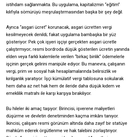
istihdam sağlanmakta. Bu uygulama, kapitalizmin “eğitim”
kılıfıyla sömürüyü meşrulaştırmasından başka bir şey değil.
Ayrıca “asgari ücret” korunacak, asgari ücretten vergi
kesilmeyecek denildi; fakat uygulama bambaşka bir yüz
gösteriyor. Pek çok işyeri işçiyi gerçekten asgari ücretle
çalıştırmıyor; resmi bordroda düşük gösterilen ücretin yanında
elden veya farklı kalemlerle verilen “birkaç binlik” ödemelerle
işçinin gerçek gelirini manipüle ediyor. Bu manevra, çalışanın
vergi, prim ve sosyal hak hesaplamalarında belirsizlik ve
kırılganlık yaratıyor. İşçi kümülatif vergi tablosuna sokularak
hem daha az net hak hem de ileride daha düşük kıdem ve
emeklilik matrahı ile karşı karşıya bırakılıyor.
Bu hileler iki amaç taşıyor: Birincisi, işverene maliyetleri
düşürme ve devletin denetiminden kaçma imkânı tanıyor.
İkincisi, çalışanı resmi görünüm altında daha zayıf bir statüye
mahkûm ederek örgütlenme ve hak talebini zorlaştırıyor.