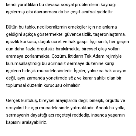
kendi yarattıkları bu devasa sosyal problemlerin kaynağı
işçilermiş gibi davranması da bir çeşit sınıfsal şiddettir.
Bütün bu tablo, neoliberalizmin emekçiler için ne anlama
geldiğini açıkça göstermekte: güvencesizlik, taşeronlaştırma,
işsizlik korkusu, düşük ücret ve hak gaspı. İşçi sınıfı, her geçen
gün daha fazla örgütsüz bırakılmakta, bireysel çıkış yolları
aramaya zorlanmakta. Çözüm, iktidarın Tek Adam rejimiyle
kurumsallaştırdığı bu acımasız sermaye düzenine karşı
işçilerin birleşik mücadelesindedir. İşçiler, yalnızca hak arayan
değil, aynı zamanda yönetimde söz ve karar sahibi olan bir
toplumsal düzenin kurucusu olmalıdır.
Gerçek kurtuluş, bireysel arayışlarda değil; birleşik, örgütlü ve
sosyalist bir işçi mücadelesinde yatmaktadır. Ancak bu yolla,
sermayenin dayattığı acı reçeteyi reddedip, insanca yaşamın
kapısını aralayabiliriz.