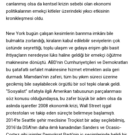
canlanmış olsa da kentsel krizin sebebi olan ekonomi
politikalarının emekçi kitleler üzerindeki yıkıcı etkisinin
kronikleşmesi oldu.
New York bugün çalışan kesimlerin barınma imkânı bile
bulmakta zorlandığı, kiraların kabul edilebilir seviyelerin çok
üstünde seyrettiği, toplu ulaşım ve gıdaya erişim gibi basit
ihtiyaçların neredeyse lüks haline geldiği bir emekçi öğütme
makinesine dönüştü. ABD’nin Cumhuriyetçileri ve Demokratları
bu şatafatlı sefalet makinesine hizmet etmekten asla geri
durmadı. Mamdani’nin zaferi, tüm bu yıkım süreci üzerine
gecikmiş bile sayılabilecek örgütlü bir sol tepki olarak geldi.
“Sosyalist” sıfatıyla ilgili Amerikan tabusunun parçalanması
söz konusu olduğundaysa, bu zafer büyük bir adım olsa da
aslında işaretler 2008 ekonomik krizi, Wall Street işgal
protestoları ve takip eden süreçte belirmeye başlamıştı.
2014’te Seattle şehir meclisine Troçkist bir aday seçilebilmiş,
2016’da DSA’nın daha ılımlı kanadından Sanders ve Ocasio-
Cortez gibi isimler Demokrat Parti’nin iç seçimlerinde belirli bir