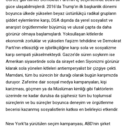
güce ulaşabilmişlerdi. 2016’da Trump’ın ilk başkanlık dönemi
boyunca ülkede yükselen beyaz üstünlükçü radikal grupların
şiddet eylemlerine karşı, DSA dışında da yerel sosyalist ve
anarşist örgütlenmeler büyümüş ve ulusal çapta da daha
görünür olmaya başlamışlardı. Yoksullaşan kitlelerde
ekonomik zorluklar ve yükselen faşizm tehdidine ve Demokrat
Parti’nin etkisizliği ve işbirlikçiliğine karşı sola ve sosyalizme
karşı sempati yükselmekteydi. Gazze’de süren soykırım ise
Amerikan siyasetinde sola da sirayet eden Siyonizmi görünür
kılarak sola yönelen kitleleri antiemperyalist bir çizgiye çekti.
Mamdani, tüm bu sürecin bir durağı olarak bugün karşımızda
duruyor. Zaferine dair sosyal medya kampanyaları, kişi
karizması, göçmen ya da Müslüman kimliği gibi faktörlerin
üzerinde ne kadar durulsa da şüphesiz tüm bu toplumsal
süreçlerin ve bu süreçler boyunca deneyim ve örgütlenme
becerisi kazanmış sosyalistlerin katkısı en belirleyici etkendir.
New York’ta yürütülen seçim kampanyası, ABD’nin şirket