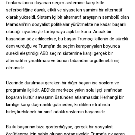
fonlamalarına dayanan seçim sistemine karşı kitle
seferberliğine dayalı, etkili ve siyaseten samimi bir alternatif
olarak yükseldi. Sistem içi bir alternatif arayışının sembolü olan
Mamdani’nin sosyalist politikalar yürütmekte ne kadar başarılı
olacağı ziyadesiyle tartışmaya açık bir konu. Ancak bir
başarıdan söz edilecekse, bu başarı Trumpçı kitlenin de sürekli
dem vurduğu ve Trump’ın da seçim kampanyaları boyunca
sürekli eleştirdiği ABD seçim sistemine karşı gerçek bir
alternatifin yaratılması ve bunun tabandan örgütlenebilmiş
olmasıdır.
Üzerinde durulması gereken bir diğer başarı ise söylem ve
programla ilgilidir. ABD’de merkeze yakın solu işçi sınıfından
koparan kültür savaşının üstünden atlanmasıdır. Herhangi bir
kimliğe karşı düşmanlık gütmeden, kimlikleri etrafında
birleştirebilecek bir sınıf odaklı söylemin başarısıdır.
Bu iki başarının bize gösterdiğiyse, gerçek bir sosyalist
örgütlenme için sahip olunan potansiyeldir. Trump’a oy veren,