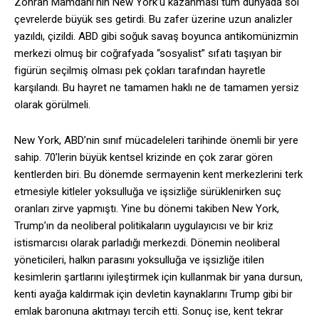
Zohran Mamdani’nin New York’u kazanması tüm dünyada sol
çevrelerde büyük ses getirdi. Bu zafer üzerine uzun analizler
yazıldı, çizildi. ABD gibi soğuk savaş boyunca antikomünizmin
merkezi olmuş bir coğrafyada “sosyalist” sıfatı taşıyan bir
figürün seçilmiş olması pek çokları tarafından hayretle
karşılandı. Bu hayret ne tamamen haklı ne de tamamen yersiz
olarak görülmeli.
New York, ABD’nin sınıf mücadeleleri tarihinde önemli bir yere
sahip. 70’lerin büyük kentsel krizinde en çok zarar gören
kentlerden biri. Bu dönemde sermayenin kent merkezlerini terk
etmesiyle kitleler yoksulluğa ve işsizliğe sürüklenirken suç
oranları zirve yapmıştı. Yine bu dönemi takiben New York,
Trump’ın da neoliberal politikaların uygulayıcısı ve bir kriz
istismarcısı olarak parladığı merkezdi. Dönemin neoliberal
yöneticileri, halkın parasını yoksulluğa ve işsizliğe itilen
kesimlerin şartlarını iyileştirmek için kullanmak bir yana dursun,
kenti ayağa kaldırmak için devletin kaynaklarını Trump gibi bir
emlak baronuna akıtmayı tercih etti. Sonuç ise, kent tekrar