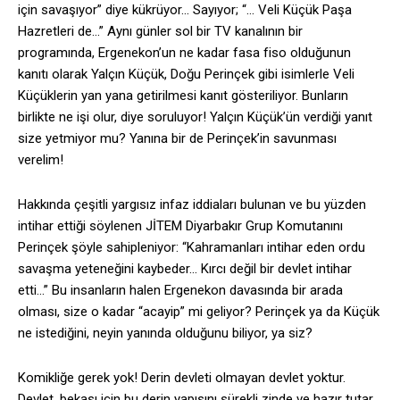
için savaşıyor” diye kükrüyor… Sayıyor; “… Veli Küçük Paşa
Hazretleri de…” Aynı günler sol bir TV kanalının bir
programında, Ergenekon’un ne kadar fasa fiso olduğunun
kanıtı olarak Yalçın Küçük, Doğu Perinçek gibi isimlerle Veli
Küçüklerin yan yana getirilmesi kanıt gösteriliyor. Bunların
birlikte ne işi olur, diye soruluyor! Yalçın Küçük’ün verdiği yanıt
size yetmiyor mu? Yanına bir de Perinçek’in savunması
verelim!
Hakkında çeşitli yargısız infaz iddiaları bulunan ve bu yüzden
intihar ettiği söylenen JİTEM Diyarbakır Grup Komutanını
Perinçek şöyle sahipleniyor: “Kahramanları intihar eden ordu
savaşma yeteneğini kaybeder… Kırcı değil bir devlet intihar
etti…” Bu insanların halen Ergenekon davasında bir arada
olması, size o kadar “acayip” mi geliyor? Perinçek ya da Küçük
ne istediğini, neyin yanında olduğunu biliyor, ya siz?
Komikliğe gerek yok! Derin devleti olmayan devlet yoktur.
Devlet, bekası için bu derin yapısını sürekli zinde ve hazır tutar.