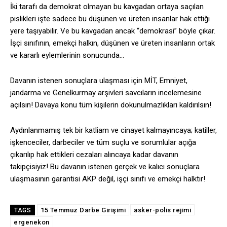
İki tarafı da demokrat olmayan bu kavgadan ortaya saçılan
pislikleri işte sadece bu düşünen ve üreten insanlar hak ettiği
yere taşıyabilir. Ve bu kavgadan ancak “demokrasi” böyle çıkar.
İşçi sınıfının, emekçi halkın, düşünen ve üreten insanların ortak
ve kararlı eylemlerinin sonucunda…
Davanın istenen sonuçlara ulaşması için MİT, Emniyet,
jandarma ve Genelkurmay arşivleri savcıların incelemesine
açılsın! Davaya konu tüm kişilerin dokunulmazlıkları kaldırılsın!
Aydınlanmamış tek bir katliam ve cinayet kalmayıncaya; katiller,
işkenceciler, darbeciler ve tüm suçlu ve sorumlular açığa
çıkarılıp hak ettikleri cezaları alıncaya kadar davanın
takipçisiyiz! Bu davanın istenen gerçek ve kalıcı sonuçlara
ulaşmasının garantisi AKP değil, işçi sınıfı ve emekçi halktır!
15 Temmuz Darbe Girişimi
asker-polis rejimi
TAGS
ergenekon