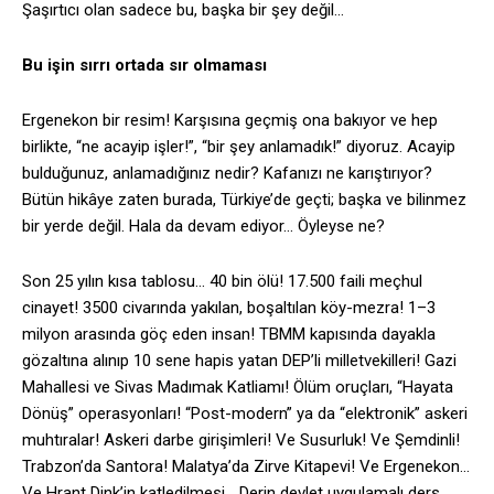
Şaşırtıcı olan sadece bu, başka bir şey değil…
Bu işin sırrı ortada sır olmaması
Ergenekon bir resim! Karşısına geçmiş ona bakıyor ve hep
birlikte, “ne acayip işler!”, “bir şey anlamadık!” diyoruz. Acayip
bulduğunuz, anlamadığınız nedir? Kafanızı ne karıştırıyor?
Bütün hikâye zaten burada, Türkiye’de geçti; başka ve bilinmez
bir yerde değil. Hala da devam ediyor… Öyleyse ne?
Son 25 yılın kısa tablosu… 40 bin ölü! 17.500 faili meçhul
cinayet! 3500 civarında yakılan, boşaltılan köy-mezra! 1–3
milyon arasında göç eden insan! TBMM kapısında dayakla
gözaltına alınıp 10 sene hapis yatan DEP’li milletvekilleri! Gazi
Mahallesi ve Sivas Madımak Katliamı! Ölüm oruçları, “Hayata
Dönüş” operasyonları! “Post-modern” ya da “elektronik” askeri
muhtıralar! Askeri darbe girişimleri! Ve Susurluk! Ve Şemdinli!
Trabzon’da Santora! Malatya’da Zirve Kitapevi! Ve Ergenekon…
Ve Hrant Dink’in katledilmesi… Derin devlet uygulamalı ders