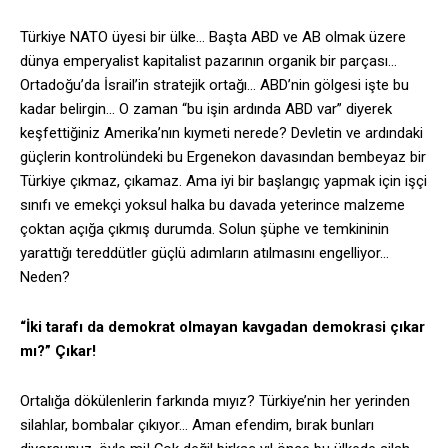
Türkiye NATO üyesi bir ülke… Başta ABD ve AB olmak üzere
dünya emperyalist kapitalist pazarının organik bir parçası…
Ortadoğu’da İsrail’in stratejik ortağı… ABD’nin gölgesi işte bu
kadar belirgin… O zaman “bu işin ardında ABD var” diyerek
keşfettiğiniz Amerika’nın kıymeti nerede? Devletin ve ardındaki
güçlerin kontrolündeki bu Ergenekon davasından bembeyaz bir
Türkiye çıkmaz, çıkamaz. Ama iyi bir başlangıç yapmak için işçi
sınıfı ve emekçi yoksul halka bu davada yeterince malzeme
çoktan açığa çıkmış durumda. Solun şüphe ve temkininin
yarattığı tereddütler güçlü adımların atılmasını engelliyor…
Neden?
“İki tarafı da demokrat olmayan kavgadan demokrasi çıkar
mı?” Çıkar!
Ortalığa dökülenlerin farkında mıyız? Türkiye’nin her yerinden
silahlar, bombalar çıkıyor… Aman efendim, bırak bunları