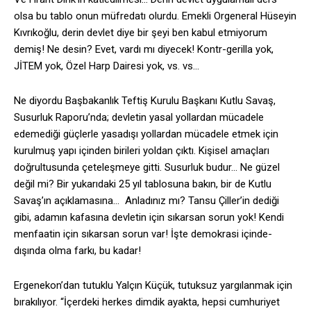
olsa bu tablo onun müfredatı olurdu. Emekli Orgeneral Hüseyin
Kıvrıkoğlu, derin devlet diye bir şeyi ben kabul etmiyorum
demiş! Ne desin? Evet, vardı mı diyecek! Kontr-gerilla yok,
JİTEM yok, Özel Harp Dairesi yok, vs. vs…
Ne diyordu Başbakanlık Teftiş Kurulu Başkanı Kutlu Savaş,
Susurluk Raporu’nda; devletin yasal yollardan mücadele
edemediği güçlerle yasadışı yollardan mücadele etmek için
kurulmuş yapı içinden birileri yoldan çıktı. Kişisel amaçları
doğrultusunda çeteleşmeye gitti. Susurluk budur… Ne güzel
değil mi? Bir yukarıdaki 25 yıl tablosuna bakın, bir de Kutlu
Savaş’ın açıklamasına… Anladınız mı? Tansu Çiller’in dediği
gibi, adamın kafasına devletin için sıkarsan sorun yok! Kendi
menfaatin için sıkarsan sorun var! İşte demokrasi içinde-
dışında olma farkı, bu kadar!
Ergenekon’dan tutuklu Yalçın Küçük, tutuksuz yargılanmak için
bırakılıyor. “İçerdeki herkes dimdik ayakta, hepsi cumhuriyet