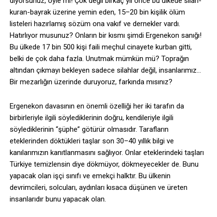
diyorsunuz, öyle mi! Çok değil birkaç yıl önce bu ülkede silah-
kuran-bayrak üzerine yemin eden, 15–20 bin kişilik ölüm
listeleri hazırlamış sözüm ona vakıf ve dernekler vardı.
Hatırlıyor musunuz? Onların bir kısmı şimdi Ergenekon sanığı!
Bu ülkede 17 bin 500 kişi faili meçhul cinayete kurban gitti,
belki de çok daha fazla. Unutmak mümkün mü? Toprağın
altından çıkmayı bekleyen sadece silahlar değil, insanlarımız…
Bir mezarlığın üzerinde duruyoruz, farkında mısınız?
Ergenekon davasının en önemli özelliği her iki tarafın da
birbirleriyle ilgili söylediklerinin doğru, kendileriyle ilgili
söylediklerinin “şüphe” götürür olmasıdır. Tarafların
eteklerinden döktükleri taşlar son 30–40 yıllık bilgi ve
kanılarımızın kanıtlanmasını sağlıyor. Onlar eteklerindeki taşları
Türkiye temizlensin diye dökmüyor, dökmeyecekler de. Bunu
yapacak olan işçi sınıfı ve emekçi halktır. Bu ülkenin
devrimcileri, solcuları, aydınları kısaca düşünen ve üreten
insanlarıdır bunu yapacak olan.