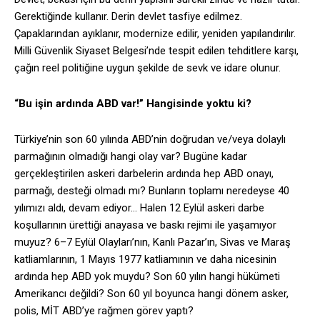
Gerektiğinde kullanır. Derin devlet tasfiye edilmez.
Çapaklarından ayıklanır, modernize edilir, yeniden yapılandırılır.
Milli Güvenlik Siyaset Belgesi’nde tespit edilen tehditlere karşı,
çağın reel politiğine uygun şekilde de sevk ve idare olunur.
“Bu işin ardında ABD var!” Hangisinde yoktu ki?
Türkiye’nin son 60 yılında ABD’nin doğrudan ve/veya dolaylı
parmağının olmadığı hangi olay var? Bugüne kadar
gerçekleştirilen askeri darbelerin ardında hep ABD onayı,
parmağı, desteği olmadı mı? Bunların toplamı neredeyse 40
yılımızı aldı, devam ediyor… Halen 12 Eylül askeri darbe
koşullarının ürettiği anayasa ve baskı rejimi ile yaşamıyor
muyuz? 6–7 Eylül Olayları’nın, Kanlı Pazar’ın, Sivas ve Maraş
katliamlarının, 1 Mayıs 1977 katliamının ve daha nicesinin
ardında hep ABD yok muydu? Son 60 yılın hangi hükümeti
Amerikancı değildi? Son 60 yıl boyunca hangi dönem asker,
polis, MİT ABD’ye rağmen görev yaptı?