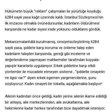
Hükümetin büyük “reklam” çalışmaları ile yürürlüğe koyduğu
6284 sayılı yasa kağıt üzerinde kaldı. İstanbul Sözleşmesi’nin
ilk imzacısı olmakla övünedursunlar, kadınların öldürülmesi
karşısında ne kadar siyasi irade yoksunu olduklarını gördük.
Mekanizmalarıhâlâ kurulmamış, cinsiyetsizleştirilmiş 6284
sayılı yasa, şiddete karşı koruma ve önleme talep eden
kadınların talepleri karşısında, gereği gibi inceleme ve
değerlendirme yapmayan mahkemeler tarafından kopyala-
yapıştır kararlarla uygulanıyor. Erkek şiddetine karşı etkili
yöntemler ile mücadele etmeyen sisteme , “şiddetle cinayetin
ne ilgisi var?” diyen erkek egemen yargımercilerine, şunu
söylüyoruz: Kadın cinayeti bir tokatla, aşağılamakla başlıyor!
Ailenin kadından önce geldiği, kadın yerine ailenin ikame edildiği
bir anlayış, aile merkezlerinden, aile avukatlarına, aile
hekimlerine kadar herkes tarafından bize dayatılmak isteniyor;