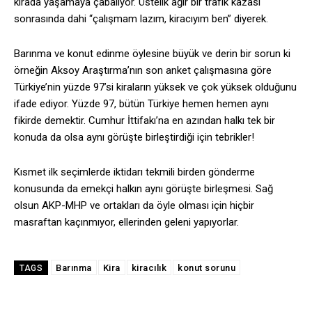
kirada yaşamaya çabalıyor. Üstelik ağır bir trafik kazası
sonrasında dahi “çalışmam lazım, kiracıyım ben” diyerek.
Barınma ve konut edinme öylesine büyük ve derin bir sorun ki
örneğin Aksoy Araştırma’nın son anket çalışmasına göre
Türkiye’nin yüzde 97’si kiraların yüksek ve çok yüksek olduğunu
ifade ediyor. Yüzde 97, bütün Türkiye hemen hemen aynı
fikirde demektir. Cumhur İttifakı’na en azından halkı tek bir
konuda da olsa aynı görüşte birleştirdiği için tebrikler!
Kısmet ilk seçimlerde iktidarı tekmili birden gönderme
konusunda da emekçi halkın aynı görüşte birleşmesi. Sağ
olsun AKP-MHP ve ortakları da öyle olması için hiçbir
masraftan kaçınmıyor, ellerinden geleni yapıyorlar.
Barınma
Kira
kiracılık
konut sorunu
TAGS