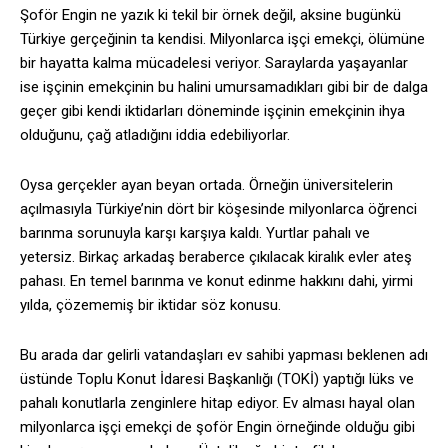
Şoför Engin ne yazık ki tekil bir örnek değil, aksine bugünkü
Türkiye gerçeğinin ta kendisi. Milyonlarca işçi emekçi, ölümüne
bir hayatta kalma mücadelesi veriyor. Saraylarda yaşayanlar
ise işçinin emekçinin bu halini umursamadıkları gibi bir de dalga
geçer gibi kendi iktidarları döneminde işçinin emekçinin ihya
olduğunu, çağ atladığını iddia edebiliyorlar.
Oysa gerçekler ayan beyan ortada. Örneğin üniversitelerin
açılmasıyla Türkiye’nin dört bir köşesinde milyonlarca öğrenci
barınma sorunuyla karşı karşıya kaldı. Yurtlar pahalı ve
yetersiz. Birkaç arkadaş beraberce çıkılacak kiralık evler ateş
pahası. En temel barınma ve konut edinme hakkını dahi, yirmi
yılda, çözememiş bir iktidar söz konusu.
Bu arada dar gelirli vatandaşları ev sahibi yapması beklenen adı
üstünde Toplu Konut İdaresi Başkanlığı (TOKİ) yaptığı lüks ve
pahalı konutlarla zenginlere hitap ediyor. Ev alması hayal olan
milyonlarca işçi emekçi de şoför Engin örneğinde olduğu gibi