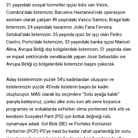
31 yaşındaki sosyal hizmetler işçisi Inês van Velze,
Coimbra’daki listemizin; Barcelos Hastanesi’nde operasyon
asistanı olarak çalışan 49 yaşındaki Vasco Santos, Braga’daki
listemizin; 24 yaşındaki tasarımcı João Faria Ferreira,
Setúbal’daki listemizin; 35 yaşında işsiz bir işçi olan Pedro
Castro, Porto’daki listemizin, 33 yaşındaki banka işçisi Maricel
Alina, Avrupa Birliği dışı bölgelerdeki listemizin; 51 yaşında olan
ve inşaat sektöründe sendikacılık yapan José Sebastião ise
Avrupa Birliği içi bölgelerdeki listemizin başını çekecek.
Aday listelerimizin yüzde 54’ü kadınlardan oluşuyor ve
listelerimizin yüzde 45’inde listelerin başını bir kadın
oluşturuyor. MAS olarak bu seçimlere “Solu ayağa kaldır”
şiarıyla katılıyoruz, çünkü ülke solu son altı sene boyunca
programını ve sokaklarda seferber olma yöntemini terk etti ve
kendisini Sosyalist Parti (PS) için koltuk değneği rolü
oynamaya adadı. Sol Blok (BE) ve Portekiz Komünist
Partisi’nin (PCP) PS’ye nasıl bu kadar rahat uyarlandığı bir soru