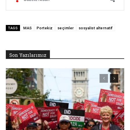
MAS
Portekiz
seçimler
sosyalist alternatif
TAGS
Son Yazılarımız