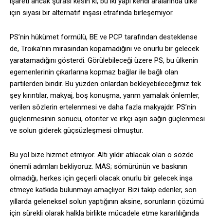
işareti ancak şurası kesin ki, bu iki yapı kendi aralarında ülke
için siyasi bir alternatif inşası etrafında birleşemiyor.
PS’nin hükümet formülü, BE ve PCP tarafından desteklense
de, Troika’nın mirasından kopamadığını ve onurlu bir gelecek
yaratamadığını gösterdi. Görülebileceği üzere PS, bu ülkenin
egemenlerinin çıkarlarına kopmaz bağlar ile bağlı olan
partilerden biridir. Bu yüzden onlardan bekleyebileceğimiz tek
şey kırıntılar, makyaj, boş konuşma, yarım yamalak önlemler,
verilen sözlerin ertelenmesi ve daha fazla makyajdır. PS’nin
güçlenmesinin sonucu, otoriter ve ırkçı aşırı sağın güçlenmesi
ve solun giderek güçsüzleşmesi olmuştur.
Bu yol bize hizmet etmiyor. Altı yıldır atılacak olan o sözde
önemli adımları bekliyoruz. MAS; sömürünün ve baskının
olmadığı, herkes için geçerli olacak onurlu bir gelecek inşa
etmeye katkıda bulunmayı amaçlıyor. Bizi takip edenler, son
yıllarda geleneksel solun yaptığının aksine, sorunların çözümü
için sürekli olarak halkla birlikte mücadele etme kararlılığında