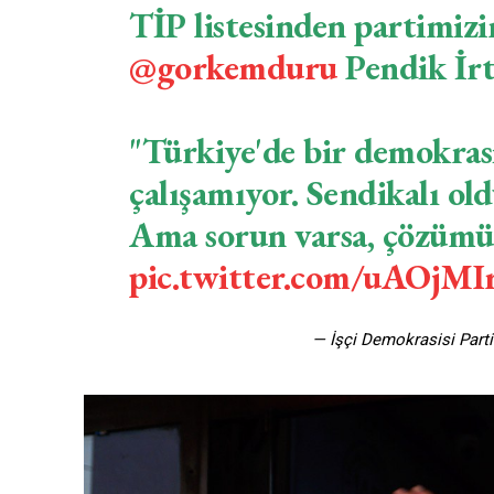
TİP listesinden partimizin
@gorkemduru
Pendik İrt
"Türkiye'de bir demokrasi 
çalışamıyor. Sendikalı oldu
Ama sorun varsa, çözümü 
pic.twitter.com/uAOjM
— İşçi Demokrasisi Part