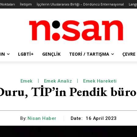
 Noktaları
İletişim
İşçilerin Uluslararası Birliği – Dördüncü Enternasyonal
Lang
IN
LGBTİ+
GENÇLIK
TEORI / TARTIŞMA
ÇEVRE
Emek
Emek Analiz
Emek Hareketi
 Duru, TİP’in Pendik büro
By:
Nisan Haber
Date:
16 April 2023