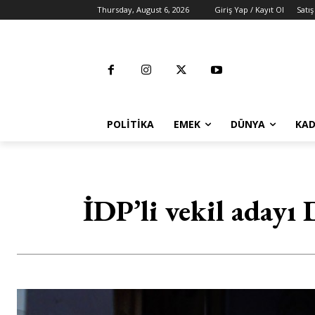
Thursday, August 6, 2026
Giriş Yap / Kayıt Ol
Satış
POLITIKA
EMEK
DÜNYA
KAD
İDP’li vekil adayı