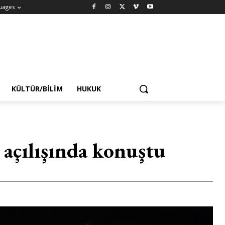
uages
KÜLTÜR/BILIM
HUKUK
 açılışında konuştu