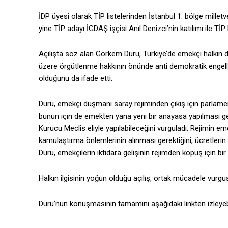
İDP üyesi olarak TİP listelerinden İstanbul 1. bölge milletv
yine TİP adayı İGDAŞ işçisi Anıl Denizci’nin katılımı ile TİP 
Açılışta söz alan Görkem Duru, Türkiye’de emekçi halkı
üzere örgütlenme hakkının önünde anti demokratik engel
olduğunu da ifade etti.
Duru, emekçi düşmanı saray rejiminden çıkış için parlament
bunun için de emekten yana yeni bir anayasa yapılması ge
Kurucu Meclis eliyle yapılabileceğini vurguladı. Rejimin e
kamulaştırma önlemlerinin alınması gerektiğini, ücretlerin 
Duru, emekçilerin iktidara gelişinin rejimden kopuş için bir 
Halkın ilgisinin yoğun olduğu açılış, ortak mücadele vurgusu
Duru’nun konuşmasının tamamını aşağıdaki linkten izleyebi