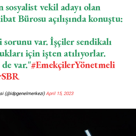
 sosyalist vekil adayı olan
ibat Bürosu açılışında konuştu:
sorunu var. İşçiler sendikalı
kları için işten atılıyorlar.
de var."
#EmekçilerYönetmeli
IrSBR
isi (@idpgenelmerkezi)
April 15, 2023