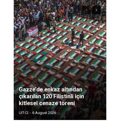
Gazze’de enkaz altından
çıkarılan 120 Filistinli için
kitlesel cenaze töreni
UIT-CI
-
6 August 2026