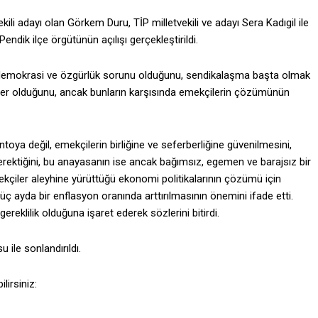
ekili adayı olan Görkem Duru, TİP milletvekili ve adayı Sera Kadıgil ile
Pendik ilçe örgütünün açılışı gerçekleştirildi.
n demokrasi ve özgürlük sorunu olduğunu, sendikalaşma başta olmak
ler olduğunu, ancak bunların karşısında emekçilerin çözümünün
oya değil, emekçilerin birliğine ve seferberliğine güvenilmesini,
rektiğini, bu anayasanın ise ancak bağımsız, egemen ve barajsız bir
mekçiler aleyhine yürüttüğü ekonomi politikalarının çözümü için
üç ayda bir enflasyon oranında arttırılmasının önemini ifade etti.
gereklilik olduğuna işaret ederek sözlerini bitirdi.
 ile sonlandırıldı.
lirsiniz: