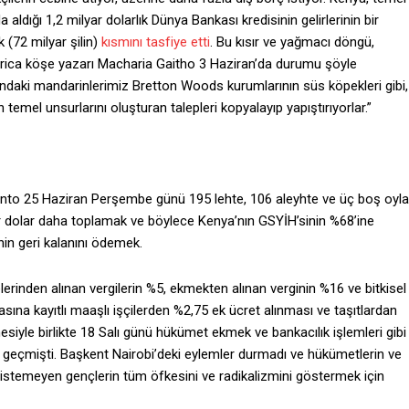
a aldığı 1,2 milyar dolarlık Dünya Bankası kredisinin gelirlerinin bir
 (72 milyar şilin)
kısmını tasfiye etti
. Bu kısır ve yağmacı döngü,
frica köşe yazarı Macharia Gaitho 3 Haziran’da durumu şöyle
’ndaki mandarinlerimiz Bretton Woods kurumlarının süs köpekleri gibi,
temel unsurlarını oluşturan talepleri kopyalayıp yapıştırıyorlar.”
amento 25 Haziran Perşembe günü 195 lehte, 106 aleyhte ve üç boş oyla
r dolar daha toplamak ve böylece Kenya’nın GSYİH’sinin %68’ine
nin geri kalanını ödemek.
rinden alınan vergilerin %5, ekmekten alınan verginin %16 ve bitkisel
tasına kayıtlı maaşlı işçilerden %2,75 ek ücret alınması ve taşıtlardan
esiyle birlikte 18 Salı günü hükümet ekmek ve bankacılık işlemleri gibi
en geçmişti. Başkent Nairobi’deki eylemler durmadı ve hükümetlerin ve
mek istemeyen gençlerin tüm öfkesini ve radikalizmini göstermek için