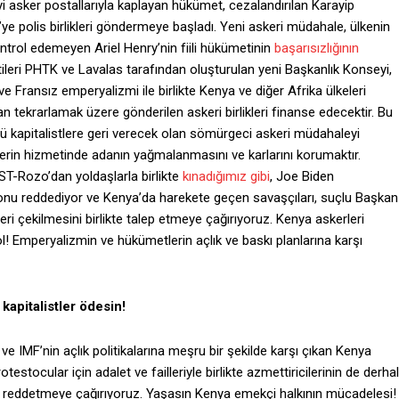
yi asker postallarıyla kaplayan hükümet, cezalandırılan Karayip
ye polis birlikleri göndermeye başladı. Yeni askeri müdahale, ülkenin
ontrol edemeyen Ariel Henry’nin fiili hükümetinin
başarısızlığının
tileri PHTK ve Lavalas tarafından oluşturulan yeni Başkanlık Konseyi,
e Fransız emperyalizmi ile birlikte Kenya ve diğer Afrika ülkeleri
tekrarlamak üzere gönderilen askeri birlikleri finanse edecektir. Bu
lü kapitalistlere geri verecek olan sömürgeci askeri müdahaleyi
rin hizmetinde adanın yağmalanmasını ve karlarını korumaktır.
ST-Rozo’dan yoldaşlarla birlikte
kınadığımız gibi
, Joe Biden
syonu reddediyor ve Kenya’da harekete geçen savaşçıları, suçlu Başkan
geri çekilmesini birlikte talep etmeye çağırıyoruz. Kenya askerleri
! Emperyalizmin ve hükümetlerin açlık ve baskı planlarına karşı
kapitalistler ödesin!
e ve IMF’nin açlık politikalarına meşru bir şekilde karşı çıkan Kenya
testocular için adalet ve failleriyle birlikte azmettiricilerinin de derhal
nu reddetmeye çağırıyoruz. Yaşasın Kenya emekçi halkının mücadelesi!