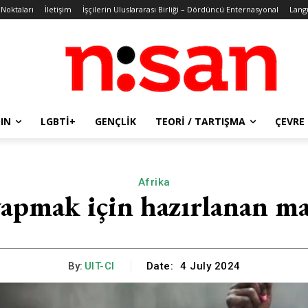
 Noktaları
İletişim
İşçilerin Uluslararası Birliği – Dördüncü Enternasyonal
Lang
IN
LGBTİ+
GENÇLIK
TEORI / TARTIŞMA
ÇEVRE
Afrika
apmak için hazırlanan ma
By:
UIT-CI
Date:
4 July 2024