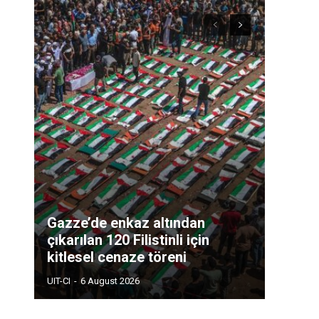
Gazze’de enkaz altından
çıkarılan 120 Filistinli için
kitlesel cenaze töreni
UIT-CI
-
6 August 2026