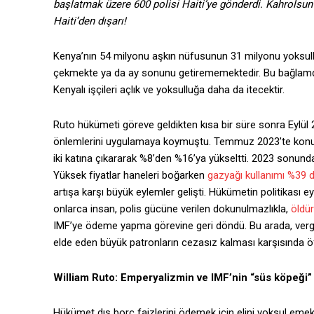
başlatmak üzere 600 polisi Haiti’ye gönderdi. Kahrolsun 
Haiti’den dışarı!
Kenya’nın 54 milyonu aşkın nüfusunun 31 milyonu yoksull
çekmekte ya da ay sonunu getirememektedir. Bu bağlamda, 
Kenyalı işçileri açlık ve yoksulluğa daha da itecektir.
Ruto hükümeti göreve geldikten kısa bir süre sonra Eylül 
önlemlerini uygulamaya koymuştu. Temmuz 2023’te konutl
iki katına çıkararak %8’den %16’ya yükseltti. 2023 sonunda b
Yüksek fiyatlar haneleri boğarken
gazyağı kullanımı %39 
artışa karşı büyük eylemler gelişti. Hükümetin politikası 
onlarca insan, polis gücüne verilen dokunulmazlıkla,
öldü
IMF’ye ödeme yapma görevine geri döndü. Bu arada, ver
elde eden büyük patronların cezasız kalması karşısında ö
William Ruto: Emperyalizmin ve IMF’nin “süs köpeği”
Hükümet dış borç faizlerini ödemek için elini yoksul emekç