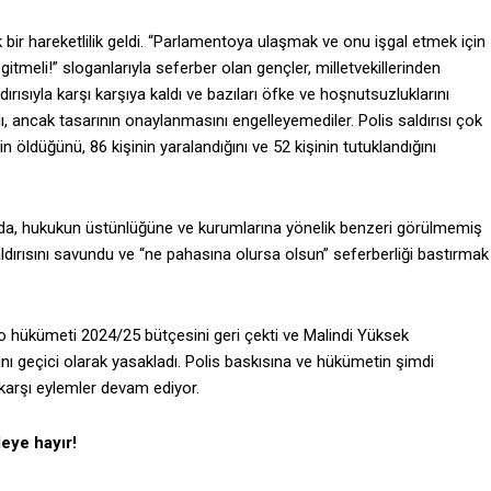
bir hareketlilik geldi. “Parlamentoya ulaşmak ve onu işgal etmek için
itmeli!” sloganlarıyla seferber olan gençler, milletvekillerinden
ldırısıyla karşı karşıya kaldı ve bazıları öfke ve hoşnutsuzluklarını
 ancak tasarının onaylanmasını engelleyemediler. Polis saldırısı çok
in öldüğünü, 86 kişinin yaralandığını ve 52 kişinin tutuklandığını
nda, hukukun üstünlüğüne ve kurumlarına yönelik benzeri görülmemiş
aldırısını savundu ve “ne pahasına olursa olsun” seferberliği bastırmak
uto hükümeti 2024/25 bütçesini geri çekti ve Malindi Yüksek
ı geçici olarak yasakladı. Polis baskısına ve hükümetin şimdi
arşı eylemler devam ediyor.
eye hayır!