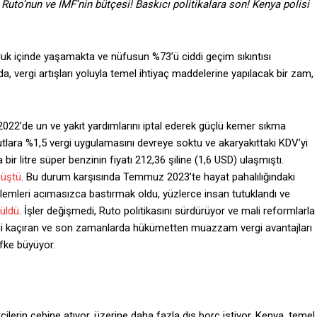
Ruto’nun ve IMF’nin bütçesi! Baskıcı politikalara son! Kenya polisi
uk içinde yaşamakta ve nüfusun %73’ü ciddi geçim sıkıntısı
vergi artışları yoluyla temel ihtiyaç maddelerine yapılacak bir zam,
2022’de un ve yakıt yardımlarını iptal ederek güçlü kemer sıkma
ara %1,5 vergi uygulamasını devreye soktu ve akaryakıttaki KDV’yi
ir litre süper benzinin fiyatı 212,36 şiline (1,6 USD) ulaşmıştı.
düştü
. Bu durum karşısında Temmuz 2023’te hayat pahalılığındaki
eylemleri acımasızca bastırmak oldu, yüzlerce insan tutuklandı ve
rüldü
. İşler değişmedi, Ruto politikasını sürdürüyor ve mali reformlarla
gi kaçıran ve son zamanlarda hükümetten muazzam vergi avantajları
fke büyüyor.
ilerin cebine atıyor, üzerine daha fazla dış borç istiyor. Kenya, temel