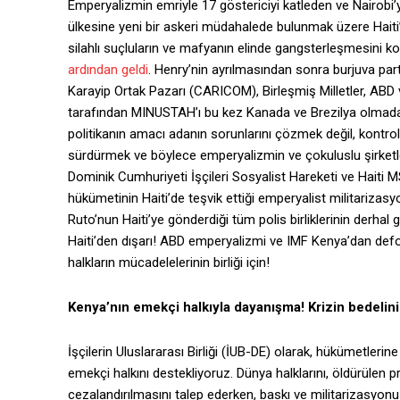
Emperyalizmin emriyle 17 göstericiyi katleden ve Nairobi’
ülkesine yeni bir askeri müdahalede bulunmak üzere Haiti’
silahlı suçluların ve mafyanın elinde gangsterleşmesini k
ardından geldi
. Henry’nin ayrılmasından sonra burjuva par
Karayip Ortak Pazarı (CARICOM), Birleşmiş Milletler, ABD v
tarafından MINUSTAH’ı bu kez Kanada ve Brezilya olmadan 
politikanın amacı adanın sorunlarını çözmek değil, kontro
sürdürmek ve böylece emperyalizmin ve çokuluslu şirketle
Dominik Cumhuriyeti İşçileri Sosyalist Hareketi ve Haiti M
hükümetinin Haiti’de teşvik ettiği emperyalist militariza
Ruto’nun Haiti’ye gönderdiği tüm polis birliklerinin derhal 
Haiti’den dışarı! ABD emperyalizmi ve IMF Kenya’dan defol
halkların mücadelelerinin birliği için!
Kenya’nın emekçi halkıyla dayanışma! Krizin bedelini 
İşçilerin Uluslararası Birliği (İUB-DE) olarak, hükümetlerin
emekçi halkını destekliyoruz. Dünya halklarını, öldürülen pro
cezalandırılmasını talep ederken, baskı ve militarizasyo