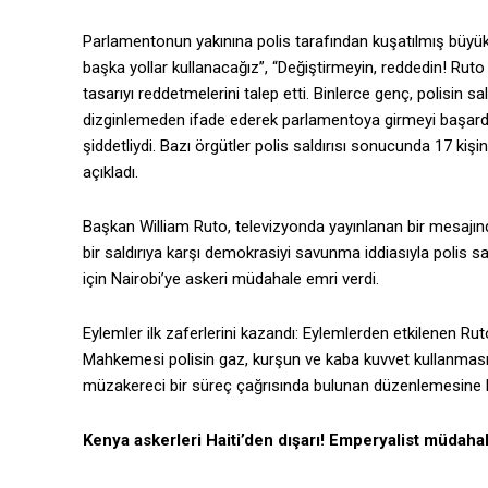
Parlamentonun yakınına polis tarafından kuşatılmış büyük 
başka yollar kullanacağız”, “Değiştirmeyin, reddedin! Ruto g
tasarıyı reddetmelerini talep etti. Binlerce genç, polisin sa
dizginlemeden ifade ederek parlamentoya girmeyi başardı,
şiddetliydi. Bazı örgütler polis saldırısı sonucunda 17 kişin
açıkladı.
Başkan William Ruto, televizyonda yayınlanan bir mesajı
bir saldırıya karşı demokrasiyi savunma iddiasıyla polis s
için Nairobi’ye askeri müdahale emri verdi.
Eylemler ilk zaferlerini kazandı: Eylemlerden etkilenen R
Mahkemesi polisin gaz, kurşun ve kaba kuvvet kullanmasın
müzakereci bir süreç çağrısında bulunan düzenlemesine k
Kenya askerleri Haiti’den dışarı! Emperyalist müdahal