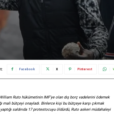
t:
Facebook
X
Pinterest
 William Ruto hükümetinin IMF’ye olan dış borç vadelerini ödemek
ığı mali bütçeyi onayladı. Binlerce kişi bu bütçeye karşı çıkmak
 yaptığı saldırıda 17 protestocuyu öldürdü, Ruto askeri müdahaleyi