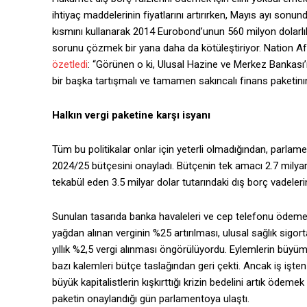
ihtiyaç maddelerinin fiyatlarını artırırken, Mayıs ayı sonund
kısmını kullanarak 2014 Eurobond’unun 560 milyon dolarlık
sorunu çözmek bir yana daha da kötüleştiriyor. Nation A
özetledi
: “Görünen o ki, Ulusal Hazine ve Merkez Bankası
bir başka tartışmalı ve tamamen sakıncalı finans paketinın 
Halkın vergi paketine karşı isyanı
Tüm bu politikalar onlar için yeterli olmadığından, parl
2024/25 bütçesini onayladı. Bütçenin tek amacı 2.7 milya
tekabül eden 3.5 milyar dolar tutarındaki dış borç vadeleri
Sunulan tasarıda banka havaleleri ve cep telefonu ödemele
yağdan alınan verginin %25 artırılması, ulusal sağlık sigor
yıllık %2,5 vergi alınması öngörülüyordu. Eylemlerin büyüm
bazı kalemleri bütçe taslağından geri çekti. Ancak iş işt
büyük kapitalistlerin kışkırttığı krizin bedelini artık öde
paketin onaylandığı gün parlamentoya ulaştı.