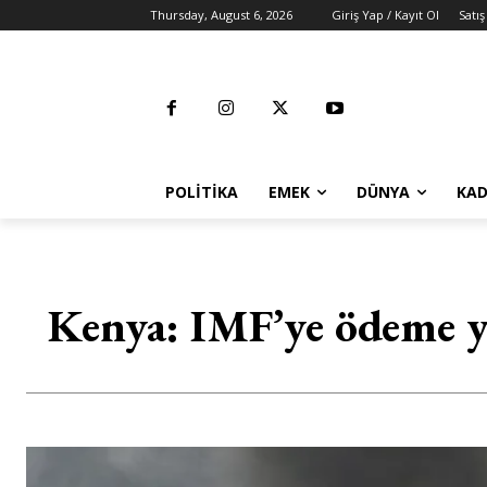
Thursday, August 6, 2026
Giriş Yap / Kayıt Ol
Satış
POLITIKA
EMEK
DÜNYA
KAD
Kenya: IMF’ye ödeme y