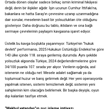
Ortada dönen olaylar sadece birkaç ismin kriminal hikâyesi
değil; derin bir ilişkiler ağıdır. İşin ucunun Cumhur İttifakı’na,
bakanlara ve hatta Saray’ın çevresine uzanıp uzanmadığına
dair sorular, meselenin basit bir yolsuzluktan öte olduğunu
gösteriyor. Daha doğrusu bu tablo, iktidarın ve ona bağlı
sermaye çevrelerinin paylaşım kavgasına işaret ediyor.
Üstelik bu kavga boşlukta yaşanmıyor. Türkiye’nin “hukuk
devleti” performansı, 2025 Hukukun Üstünlüğü Endeksi’ne göre
143 ülke içinde 118. sıraya gerilemiş durumda. Aynı şekilde
yolsuzluk algısında Türkiye, 2024 değerlendirmelerine göre
34/100 puanla 107. sırada yer alıyor. Verilerin ışığında, asıl
istenenin ne olduğu net: Mesele adalet sağlamak ya da
toplumsal huzur ve barış getirmek değil. Her yeni operasyonla
yapılmak istenen, sistemi temizlemek değil; sistemin yeni
sahiplerinin kim olacağını belirlemek. Bir başka deyişle, oyun
dışı kalanları tasfiye etmek.
“Makbul vatandaş”ın suç işleme imtiyazı