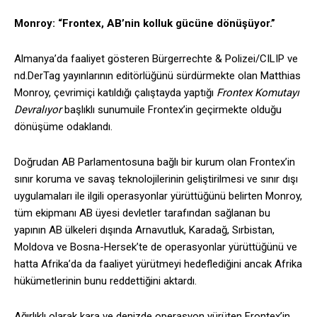
Monroy: “Frontex, AB’nin kolluk gücüne dönüşüyor.”
Almanya’da faaliyet gösteren Bürgerrechte & Polizei/CILIP ve
nd.DerTag yayınlarının editörlüğünü sürdürmekte olan Matthias
Monroy, çevrimiçi katıldığı çalıştayda yaptığı
Frontex Komutayı
Devralıyor
başlıklı sunumuile Frontex’in geçirmekte olduğu
dönüşüme odaklandı.
Doğrudan AB Parlamentosuna bağlı bir kurum olan Frontex’in
sınır koruma ve savaş teknolojilerinin geliştirilmesi ve sınır dışı
uygulamaları ile ilgili operasyonlar yürüttüğünü belirten Monroy,
tüm ekipmanı AB üyesi devletler tarafından sağlanan bu
yapının AB ülkeleri dışında Arnavutluk, Karadağ, Sırbistan,
Moldova ve Bosna-Hersek’te de operasyonlar yürüttüğünü ve
hatta Afrika’da da faaliyet yürütmeyi hedeflediğini ancak Afrika
hükümetlerinin bunu reddettiğini aktardı.
Ağırlıklı olarak kara ve denizde operasyon yürüten Frontex’in