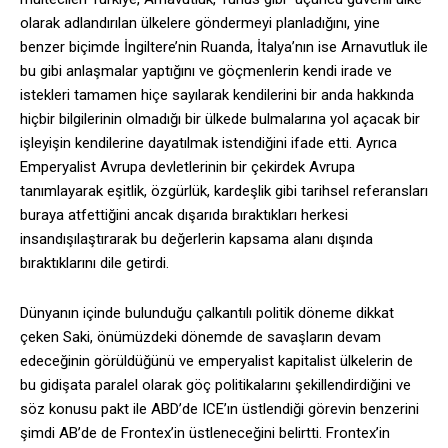
olarak adlandırılan ülkelere göndermeyi planladığını, yine
benzer biçimde İngiltere’nin Ruanda, İtalya’nın ise Arnavutluk ile
bu gibi anlaşmalar yaptığını ve göçmenlerin kendi irade ve
istekleri tamamen hiçe sayılarak kendilerini bir anda hakkında
hiçbir bilgilerinin olmadığı bir ülkede bulmalarına yol açacak bir
işleyişin kendilerine dayatılmak istendiğini ifade etti. Ayrıca
Emperyalist Avrupa devletlerinin bir çekirdek Avrupa
tanımlayarak eşitlik, özgürlük, kardeşlik gibi tarihsel referansları
buraya atfettiğini ancak dışarıda bıraktıkları herkesi
insandışılaştırarak bu değerlerin kapsama alanı dışında
bıraktıklarını dile getirdi.
Dünyanın içinde bulunduğu çalkantılı politik döneme dikkat
çeken Saki, önümüzdeki dönemde de savaşların devam
edeceğinin görüldüğünü ve emperyalist kapitalist ülkelerin de
bu gidişata paralel olarak göç politikalarını şekillendirdiğini ve
söz konusu pakt ile ABD’de ICE’ın üstlendiği görevin benzerini
şimdi AB’de de Frontex’in üstleneceğini belirtti. Frontex’in