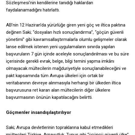
Sözleşmesi’nin kendilerine tanıdığı haklardan
faydalanamadığını hatırlattı.
AB’nin 12 Haziran’da yürürlüğe giren yeni göç ve iltica paktına
değinen Saki; “dosyaları hızlı sonuçlandırma”, “göçün güvenli
yönetimi” gibi kavramsallaştırmalarla olumlu gelişmeler olarak
lanse edilmek istenen yeni uygulamaların sınırda yapılan
başvuruların 7 gün içinde aceleyle sonuçlandırılması ve bu süre
içerisinde gerekli evrak, belge, bilgi temini yapma imkânı
olmayacak mültecilerin mağduriyetiyle sonuçlanabileceğini ve
pakt kapsamında tüm Avrupa ülkeleri için ortak bir
veritabanının devreye alınmasıyla herhangi bir ülkeden iltica
başvurusuna ret kararı alan mültecilerin diğer ülkelere
başvurmasının önünün kapatılacağını belirtti.
Göçmenler insandışılaştırılıyor
Saki; Avrupa devletlerinin topraklarına kabul etmedikleri
mültecileri Türkiye, Arnavutluk, Tunus gibi “üçüncü güvenli ülke”