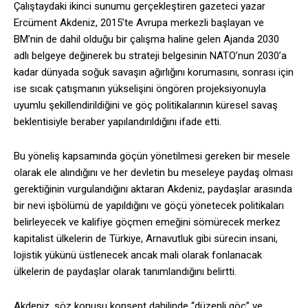
Çalıştaydaki ikinci sunumu gerçekleştiren gazeteci yazar
Ercüment Akdeniz, 2015’te Avrupa merkezli başlayan ve
BM’nin de dahil olduğu bir çalışma haline gelen Ajanda 2030
adlı belgeye değinerek bu strateji belgesinin NATO’nun 2030’a
kadar dünyada soğuk savaşın ağırlığını korumasını, sonrası için
ise sıcak çatışmanın yükselişini öngören projeksiyonuyla
uyumlu şekillendirildiğini ve göç politikalarının küresel savaş
beklentisiyle beraber yapılandırıldığını ifade etti.
Bu yöneliş kapsamında göçün yönetilmesi gereken bir mesele
olarak ele alındığını ve her devletin bu meseleye paydaş olması
gerektiğinin vurgulandığını aktaran Akdeniz, paydaşlar arasında
bir nevi işbölümü de yapıldığını ve göçü yönetecek politikaları
belirleyecek ve kalifiye göçmen emeğini sömürecek merkez
kapitalist ülkelerin de Türkiye, Arnavutluk gibi sürecin insani,
lojistik yükünü üstlenecek ancak mali olarak fonlanacak
ülkelerin de paydaşlar olarak tanımlandığını belirtti.
Akdeniz, söz konusu konsept dahilinde “düzenli göç” ve