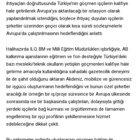
ihtiyaçları doğrultusunda Türkiye’nin göçmen işçilerin kalifiye
hale getirilerek Avrupa’ya aktarılacağı bir istasyon olarak
yapılandırılmak istendiğini, böylece ihtiyaç duyulan işçilerin
şirketler üzerinden geçici olarak kısa süreli sözleşmelerle
Avrupa’da çalıştırılmasının hedeflendiğini anlattı.
Halihazırda ILO, BM ve Milli Eğitim Müdürlükleri işbirliğiyle, AB
kalkınma ajanslarının eğitmen ve fon desteğiyle Türkiye’deki
bazı mesleki/teknik okulların yetişkin göçmenleri kalifiye hale
getirme amacıyla kullanıldığına sahadaki gazetecilik deneyimi
ile de şahit olduğunu aktaran Akdeniz, mobilize ve güvencesiz
bir işgücü oluşturmanın hedeflendiğini ve bunun özel şirketler
aracılığı ile örneğin bir iş/proje süresince bir Avrupa ülkesinde
sonrasında ise bir başkasında çalıştırılan, dolayısıyla gittiği
yerdeki işçilerle bağ kurması ve örgütlenmesi de tamamen
engellenmiş bir işçi profilinin şekillenmesine hizmet
edebileceğine dikkat çekti.
Bu gelişmeler ışığında uluslararası göçmen hakları ile