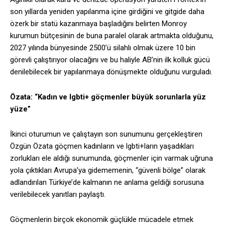
son yıllarda yeniden yapılanma içine girdiğini ve gitgide daha
özerk bir statü kazanmaya başladığını belirten Monroy
kurumun bütçesinin de buna paralel olarak artmakta olduğunu,
2027 yılında bünyesinde 2500’ü silahlı olmak üzere 10 bin
görevli çalıştırıyor olacağını ve bu haliyle AB’nin ilk kolluk gücü
denilebilecek bir yapılanmaya dönüşmekte olduğunu vurguladı.
Özata: “Kadın ve lgbti+ göçmenler büyük sorunlarla yüz
yüze”
İkinci oturumun ve çalıştayın son sunumunu gerçekleştiren
Özgün Özata göçmen kadınların ve lgbti+ların yaşadıkları
zorlukları ele aldığı sunumunda, göçmenler için varmak uğruna
yola çıktıkları Avrupa’ya gidememenin, “güvenli bölge” olarak
adlandırılan Türkiye’de kalmanın ne anlama geldiği sorusuna
verilebilecek yanıtları paylaştı.
Göçmenlerin birçok ekonomik güçlükle mücadele etmek