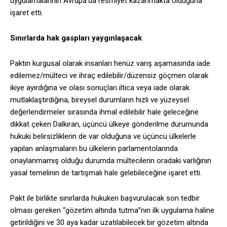
uygulamalarının Avrupa’da resmiyet kazanmakta olduğuna
işaret etti.
Sınırlarda hak gaspları yaygınlaşacak
Paktın kurgusal olarak insanları henüz varış aşamasında iade
edilemez/mülteci ve ihraç edilebilir/düzensiz göçmen olarak
ikiye ayırdığına ve olası sonuçları iltica veya iade olarak
mutlaklaştırdığına, bireysel durumların hızlı ve yüzeysel
değerlendirmeler sırasında ihmal edilebilir hale geleceğine
dikkat çeken Dalkıran, üçüncü ülkeye gönderilme durumunda
hukuki belirsizliklerin de var olduğuna ve üçüncü ülkelerle
yapılan anlaşmaların bu ülkelerin parlamentolarında
onaylanmamış olduğu durumda mültecilerin oradaki varlığının
yasal temelinin de tartışmalı hale gelebileceğine işaret etti.
Pakt ile birlikte sınırlarda hukuken başvurulacak son tedbir
olması gereken “gözetim altında tutma”nın ilk uygulama haline
getirildiğini ve 30 aya kadar uzatılabilecek bir gözetim altında