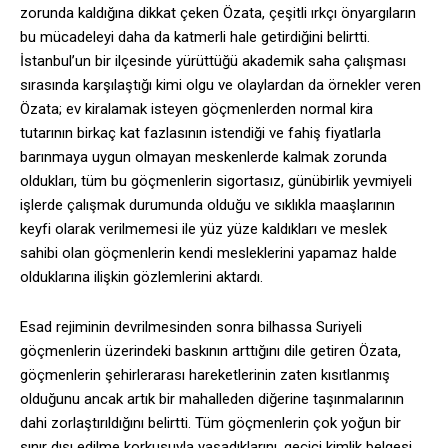
zorunda kaldığına dikkat çeken Özata, çeşitli ırkçı önyargıların
bu mücadeleyi daha da katmerli hale getirdiğini belirtti.
İstanbul’un bir ilçesinde yürüttüğü akademik saha çalışması
sırasında karşılaştığı kimi olgu ve olaylardan da örnekler veren
Özata; ev kiralamak isteyen göçmenlerden normal kira
tutarının birkaç kat fazlasının istendiği ve fahiş fiyatlarla
barınmaya uygun olmayan meskenlerde kalmak zorunda
oldukları, tüm bu göçmenlerin sigortasız, günübirlik yevmiyeli
işlerde çalışmak durumunda olduğu ve sıklıkla maaşlarının
keyfi olarak verilmemesi ile yüz yüze kaldıkları ve meslek
sahibi olan göçmenlerin kendi mesleklerini yapamaz halde
olduklarına ilişkin gözlemlerini aktardı.
Esad rejiminin devrilmesinden sonra bilhassa Suriyeli
göçmenlerin üzerindeki baskının arttığını dile getiren Özata,
göçmenlerin şehirlerarası hareketlerinin zaten kısıtlanmış
olduğunu ancak artık bir mahalleden diğerine taşınmalarının
dahi zorlaştırıldığını belirtti. Tüm göçmenlerin çok yoğun bir
sınır dışı edilme korkusuyla yaşadıklarını, geçici kimlik belgesi