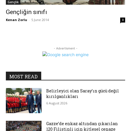
Gençlik
Gençliğin sınıfı
Kenan Zorlu
-
5 June 2014
0
- Advertisment -
MOST READ
Belirleyici olan Saray’ın gücü değil
kırılganlıkları
6 August 2026
Gazze’de enkaz altından çıkarılan
120 Filistinli için kitlesel cenaze