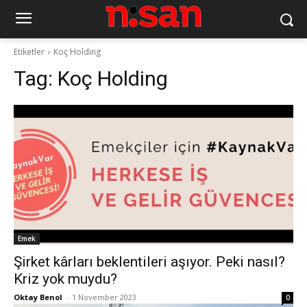
Etiketler
Koç Holding
Tag:
Koç Holding
Emek
Şirket kârları beklentileri aşıyor. Peki nasıl?
Kriz yok muydu?
Oktay Benol
-
1 November 2023
0