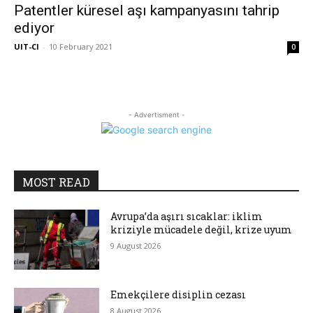
Patentler küresel aşı kampanyasını tahrip
ediyor
UIT-CI
-
10 February 2021
0
- Advertisment -
MOST READ
Avrupa’da aşırı sıcaklar: iklim
kriziyle mücadele değil, krize uyum
9 August 2026
Emekçilere disiplin cezası
8 August 2026