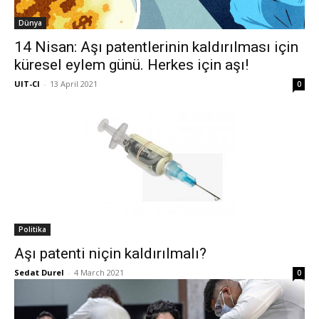
Dünya
14 Nisan: Aşı patentlerinin kaldırılması için
küresel eylem günü. Herkes için aşı!
UIT-CI
-
13 April 2021
0
Politika
Aşı patenti niçin kaldırılmalı?
Sedat Durel
-
4 March 2021
0