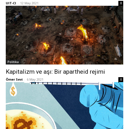
UIT-CI
-
12 May 2021
0
Politika
Kapitalizm ve aşı: Bir apartheid rejimi
Ömer Sevi
-
6 May 2021
0