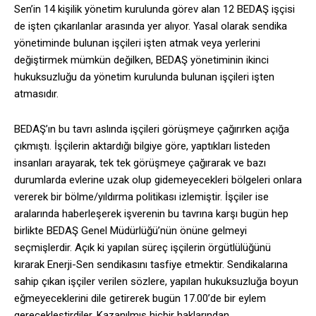
Sen’in 14 kişilik yönetim kurulunda görev alan 12 BEDAŞ işçisi
de işten çıkarılanlar arasında yer alıyor. Yasal olarak sendika
yönetiminde bulunan işçileri işten atmak veya yerlerini
değiştirmek mümkün değilken, BEDAŞ yönetiminin ikinci
hukuksuzluğu da yönetim kurulunda bulunan işçileri işten
atmasıdır.
BEDAŞ’ın bu tavrı aslında işçileri görüşmeye çağırırken açığa
çıkmıştı. İşçilerin aktardığı bilgiye göre, yaptıkları listeden
insanları arayarak, tek tek görüşmeye çağırarak ve bazı
durumlarda evlerine uzak olup gidemeyecekleri bölgeleri onlara
vererek bir bölme/yıldırma politikası izlemiştir. İşçiler ise
aralarında haberleşerek işverenin bu tavrına karşı bugün hep
birlikte BEDAŞ Genel Müdürlüğü’nün önüne gelmeyi
seçmişlerdir. Açık ki yapılan süreç işçilerin örgütlülüğünü
kırarak Enerji-Sen sendikasını tasfiye etmektir. Sendikalarına
sahip çıkan işçiler verilen sözlere, yapılan hukuksuzluğa boyun
eğmeyeceklerini dile getirerek bugün 17.00’de bir eylem
gereçekleştirdiler. Kazanılmış hiçbir haklarından