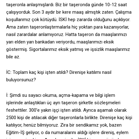
taşeronla anlaşmışlardı. Biz bir taşeronda günde 10-12 saat
çalışıyorduk. Son 3 aydır bir kere maaş almıştık zaten. Çalışma
koşullarımız çok kötüydü. İSKİ hep zararda olduğunu açıklıyor.
Ama zaten taşeronlaştırmalarla hiç yoktan para kazanıyorlar,
nasıl zarardalar anlamıyoruz. Hatta taşeron da maaşlarımızı
yarı elden yarı bankadan veriyordu, maaşlarımızı eksik
göstermiş. Sigortalarımız eksik yatmış ve işsizlik maaşlarımız
bile az.
İC: Toplam kaç kişi işten atıldı? Direnişe katılımı nasıl
buluyorsunuz?
İ: Şimdi su sayacı okuma, açma-kapama ve bilgi işlem
işlerinde anlaştıkları üç ayrı taşeron şirketle sözleşmeleri
feshettiler. 300’e yakın işçi işten atıldı. Ayrıca aşamalı olarak
2500 kişi de atılacak diğer taşeronlarla birlikte. Direnişe kaç kişi
katılıyor, henüz bilmiyoruz. Zira bir sendikamız yok, bazen
Eğitim-İŞ geliyor, o da numaralarını aldığı işlere direniş, eylem