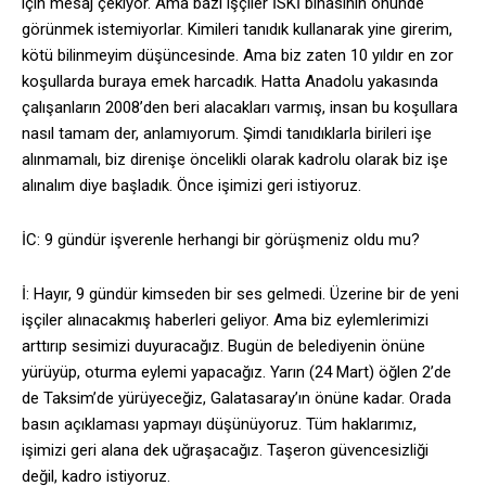
için mesaj çekiyor. Ama bazı işçiler İSKİ binasının önünde
görünmek istemiyorlar. Kimileri tanıdık kullanarak yine girerim,
kötü bilinmeyim düşüncesinde. Ama biz zaten 10 yıldır en zor
koşullarda buraya emek harcadık. Hatta Anadolu yakasında
çalışanların 2008’den beri alacakları varmış, insan bu koşullara
nasıl tamam der, anlamıyorum. Şimdi tanıdıklarla birileri işe
alınmamalı, biz direnişe öncelikli olarak kadrolu olarak biz işe
alınalım diye başladık. Önce işimizi geri istiyoruz.
İC: 9 gündür işverenle herhangi bir görüşmeniz oldu mu?
İ: Hayır, 9 gündür kimseden bir ses gelmedi. Üzerine bir de yeni
işçiler alınacakmış haberleri geliyor. Ama biz eylemlerimizi
arttırıp sesimizi duyuracağız. Bugün de belediyenin önüne
yürüyüp, oturma eylemi yapacağız. Yarın (24 Mart) öğlen 2’de
de Taksim’de yürüyeceğiz, Galatasaray’ın önüne kadar. Orada
basın açıklaması yapmayı düşünüyoruz. Tüm haklarımız,
işimizi geri alana dek uğraşacağız. Taşeron güvencesizliği
değil, kadro istiyoruz.