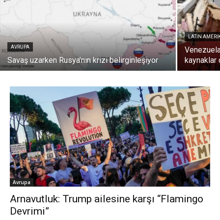
LATIN AMERI
AVRUPA
Venezuela
Savaş uzarken Rusya’nın krizi belirginleşiyor
kaynaklar
Avrupa
Arnavutluk: Trump ailesine karşı “Flamingo
Devrimi”