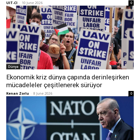
UIT-CI
-
10 June 2026
0
Dünya
Ekonomik kriz dünya çapında derinleşirken
mücadeleler çeşitlenerek sürüyor
Kenan Zorlu
-
8 June 2026
0