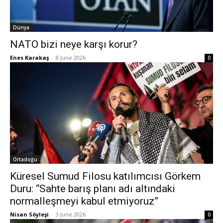
Dünya
NATO bizi neye karşı korur?
Enes Karakaş
-
8 June 2026
0
Ortadoğu
Küresel Sumud Filosu katılımcısı Görkem
Duru: “Sahte barış planı adı altındaki
normalleşmeyi kabul etmiyoruz”
Nisan Söyleşi
-
3 June 2026
0