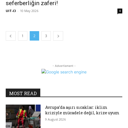
seferberliğin zaferi!
UIT-CI
-
10 May 2026
0
1
2
3
- Advertisment -
MOST READ
Avrupa’da aşırı sıcaklar: iklim
kriziyle mücadele değil, krize uyum
9 August 2026