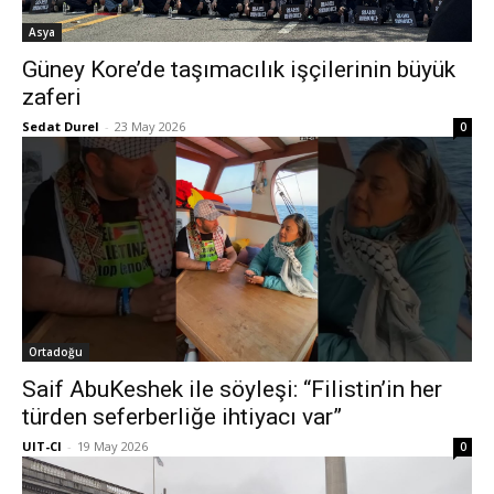
Asya
Güney Kore’de taşımacılık işçilerinin büyük
zaferi
Sedat Durel
-
23 May 2026
0
Ortadoğu
Saif AbuKeshek ile söyleşi: “Filistin’in her
türden seferberliğe ihtiyacı var”
UIT-CI
-
19 May 2026
0