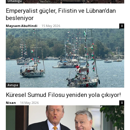
Ortadoğu
Emperyalist güçler, Filistin ve Lübnan’dan
besleniyor
Maysam AbuHindi
-
15 May 2026
0
Avrupa
Küresel Sumud Filosu yeniden yola çıkıyor!
Nisan
-
14 May 2026
0