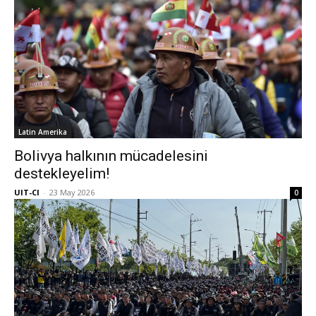
Latin Amerika
Bolivya halkının mücadelesini
destekleyelim!
UIT-CI
-
23 May 2026
0