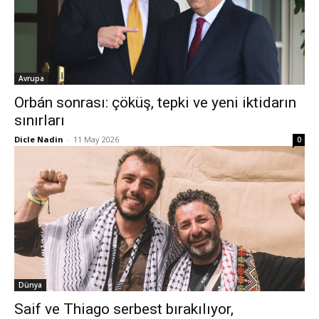
Avrupa
Orbán sonrası: çöküş, tepki ve yeni iktidarın
sınırları
Dicle Nadin
-
11 May 2026
0
Dünya
Saif ve Thiago serbest bırakılıyor,