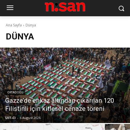
Ana Sayfa
Dünya
DÜNYA
ORTADOĞU
Gazze’de enkaz altından çıkarılan 120
Filistinli için kitlesel cenaze töreni
UIT-CI
-
6 August 2026