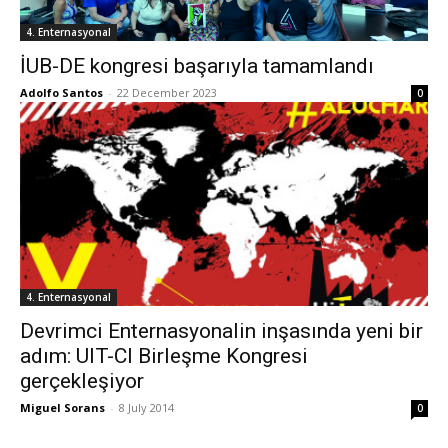
4. Enternasyonal
İUB-DE kongresi başarıyla tamamlandı
Adolfo Santos
-
22 December 2023
0
4. Enternasyonal
Devrimci Enternasyonalin inşasında yeni bir
adım: UIT-CI Birleşme Kongresi
gerçekleşiyor
Miguel Sorans
-
8 July 2014
0