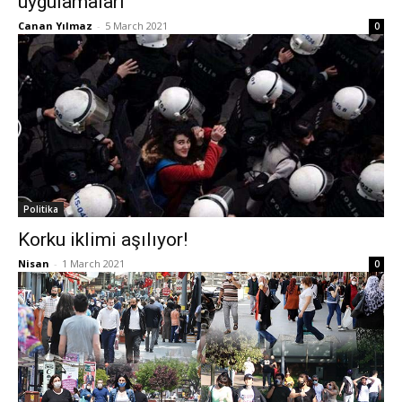
uygulamaları
Canan Yılmaz
-
5 March 2021
0
Politika
Korku iklimi aşılıyor!
Nisan
-
1 March 2021
0