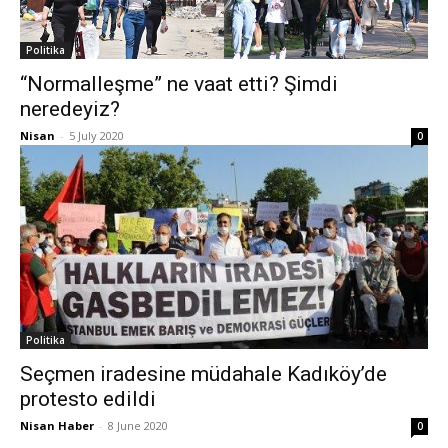
Politika
“Normalleşme” ne vaat etti? Şimdi
neredeyiz?
Nisan
-
5 July 2020
0
Politika
Seçmen iradesine müdahale Kadıköy’de
protesto edildi
Nisan Haber
-
8 June 2020
0