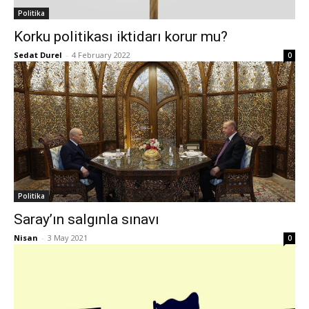
Politika
Korku politikası iktidarı korur mu?
Sedat Durel
-
4 February 2022
0
Politika
Saray’ın salgınla sınavı
Nisan
-
3 May 2021
0