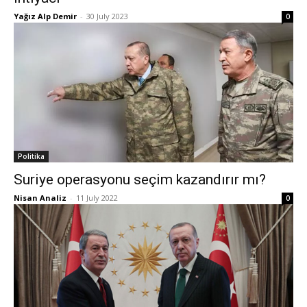
Yağız Alp Demir
-
30 July 2023
0
Politika
Suriye operasyonu seçim kazandırır mı?
Nisan Analiz
-
11 July 2022
0