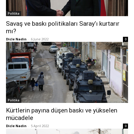
Politika
Savaş ve baskı politikaları Saray’ı kurtarır
mı?
Dicle Nadin
-
6 June 2022
0
Politika
Kürtlerin payına düşen baskı ve yükselen
mücadele
Dicle Nadin
-
5 April 2022
0