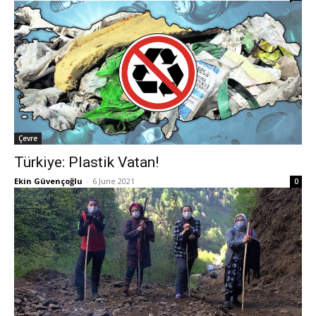
Çevre
Türkiye: Plastik Vatan!
Ekin Güvençoğlu
-
6 June 2021
0