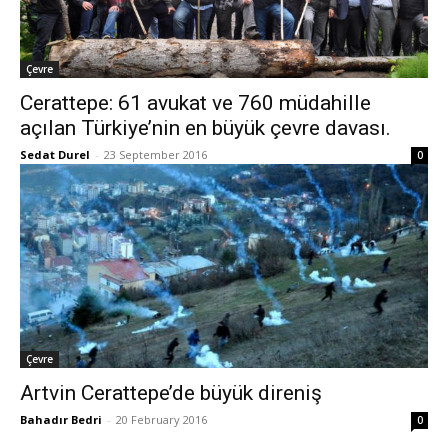
Çevre
Cerattepe: 61 avukat ve 760 müdahille
açılan Türkiye’nin en büyük çevre davası.
Sedat Durel
-
23 September 2016
0
Çevre
Artvin Cerattepe’de büyük direniş
Bahadır Bedri
-
20 February 2016
0