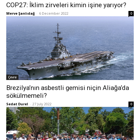
COP27: İklim zirveleri kimin işine yarıyor?
Merve Şanlıdağ
-
6 December 2022
0
Çevre
Brezilya’nın asbestli gemisi niçin Aliağa’da
sökülmemeli?
Sedat Durel
-
27 July 2022
0