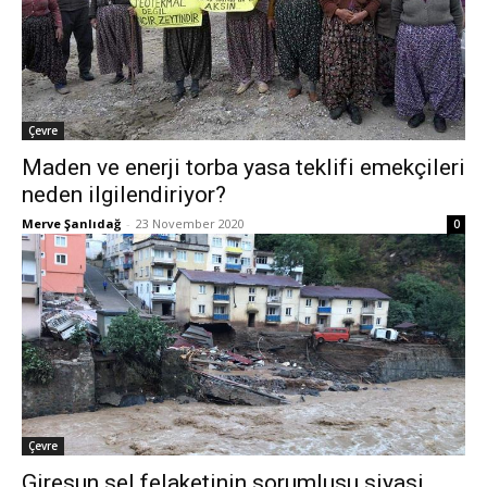
Çevre
Maden ve enerji torba yasa teklifi emekçileri
neden ilgilendiriyor?
Merve Şanlıdağ
-
23 November 2020
0
Çevre
Giresun sel felaketinin sorumlusu siyasi