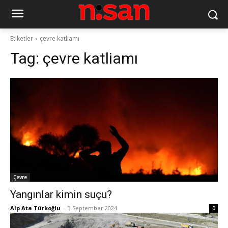
Etiketler
çevre katliamı
Tag:
çevre katliamı
Çevre
Yangınlar kimin suçu?
Alp Ata Türkoğlu
-
3 September 2024
0