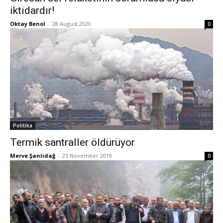
iktidardır!
Oktay Benol
-
28 August 2020
0
Politika
Termik santraller öldürüyor
Merve Şanlıdağ
-
25 November 2019
0