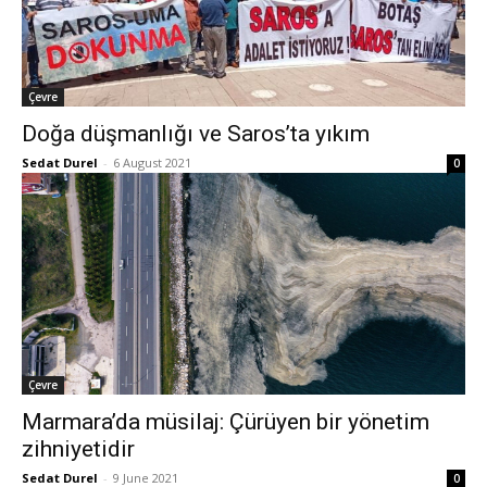
Çevre
Doğa düşmanlığı ve Saros’ta yıkım
Sedat Durel
-
6 August 2021
0
Çevre
Marmara’da müsilaj: Çürüyen bir yönetim
zihniyetidir
Sedat Durel
-
9 June 2021
0