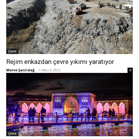
Çevre
Rejim enkazdan çevre yıkımı yaratıyor
Merve Şanlıdağ
-
1 March 2023
0
Çevre