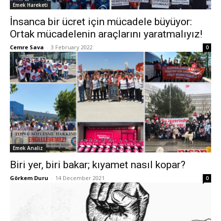
Emek Hareketi
İnsanca bir ücret için mücadele büyüyor:
Ortak mücadelenin araçlarını yaratmalıyız!
Cemre Sava
-
3 February 2022
0
Emek Analiz
Biri yer, biri bakar; kıyamet nasıl kopar?
Görkem Duru
-
14 December 2021
0