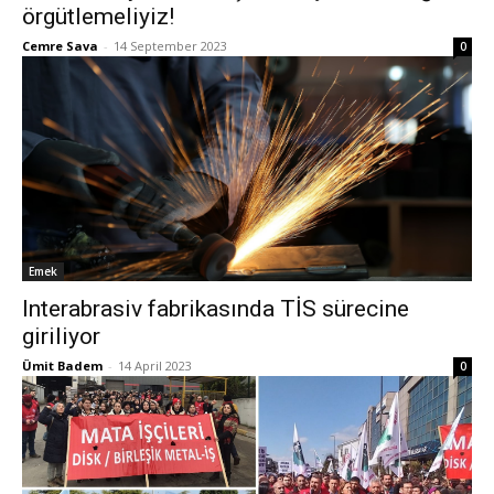
örgütlemeliyiz!
Cemre Sava
-
14 September 2023
0
Emek
Interabrasiv fabrikasında TİS sürecine
giriliyor
Ümit Badem
-
14 April 2023
0