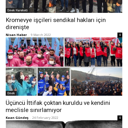
Emek Hareketi
Kromevye işçileri sendikal hakları için
direnişte
Nisan Haber
-
9 March 2022
0
Emek
Üçüncü İttifak çoktan kuruldu ve kendini
meclisle sınırlamıyor
Kaan Gündeş
-
24 February 2022
0