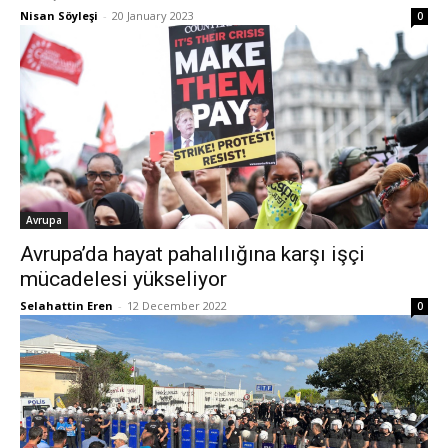
Nisan Söyleşi
-
20 January 2023
0
Avrupa
Avrupa’da hayat pahalılığına karşı işçi
mücadelesi yükseliyor
Selahattin Eren
-
12 December 2022
0