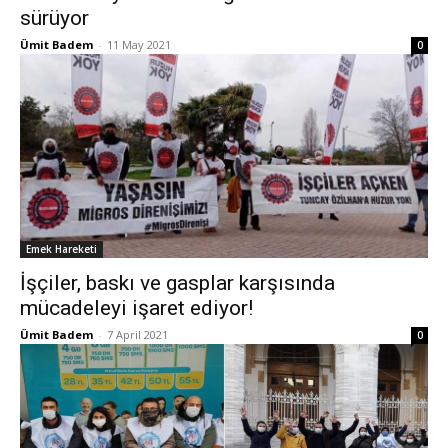
sürüyor
Ümit Badem
-
11 May 2021
0
Emek Hareketi
İşçiler, baskı ve gasplar karşısında
mücadeleyi işaret ediyor!
Ümit Badem
-
7 April 2021
0