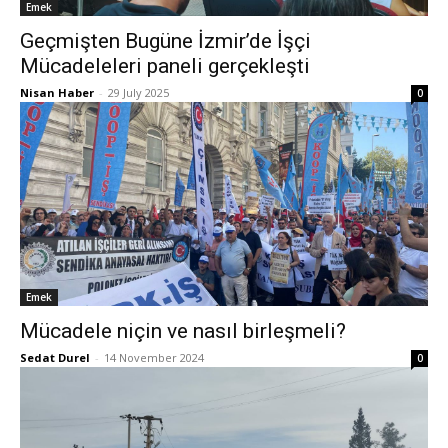
Emek
Geçmişten Bugüne İzmir’de İşçi
Mücadeleleri paneli gerçekleşti
Nisan Haber
-
29 July 2025
0
Emek
Mücadele niçin ve nasıl birleşmeli?
Sedat Durel
-
14 November 2024
0