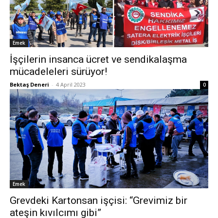
Emek
İşçilerin insanca ücret ve sendikalaşma
mücadeleleri sürüyor!
Bektaş Deneri
-
4 April 2023
0
Emek
Grevdeki Kartonsan işçisi: “Grevimiz bir
ateşin kıvılcımı gibi”