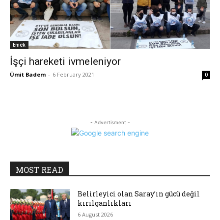
Emek
İşçi hareketi ivmeleniyor
Ümit Badem
-
6 February 2021
0
- Advertisment -
MOST READ
Belirleyici olan Saray’ın gücü değil
kırılganlıkları
6 August 2026