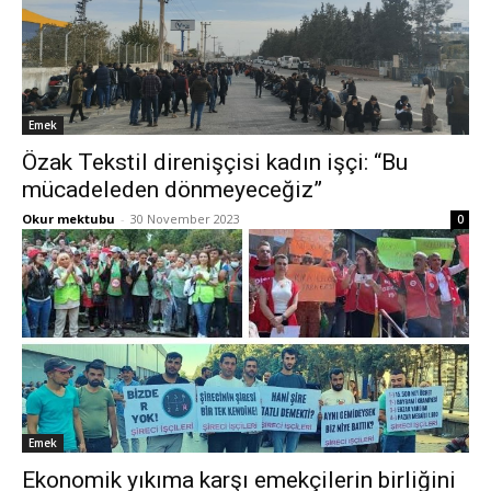
Emek
Özak Tekstil direnişçisi kadın işçi: “Bu
mücadeleden dönmeyeceğiz”
Okur mektubu
-
30 November 2023
0
Emek
Ekonomik yıkıma karşı emekçilerin birliğini