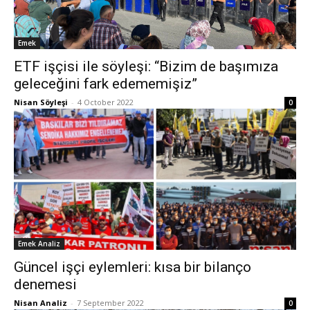
Emek
ETF işçisi ile söyleşi: “Bizim de başımıza
geleceğini fark edememişiz”
Nisan Söyleşi
-
4 October 2022
0
Emek Analiz
Güncel işçi eylemleri: kısa bir bilanço
denemesi
Nisan Analiz
-
7 September 2022
0