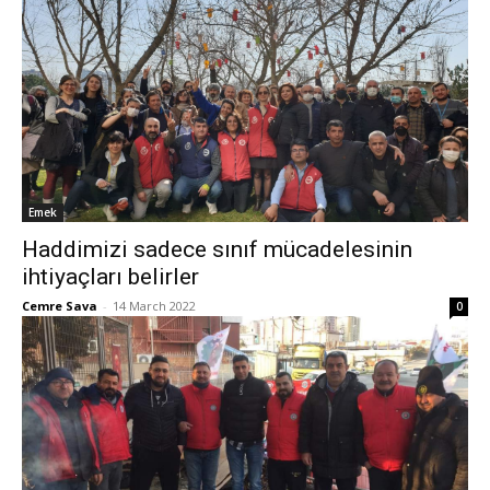
Emek
Haddimizi sadece sınıf mücadelesinin
ihtiyaçları belirler
Cemre Sava
-
14 March 2022
0