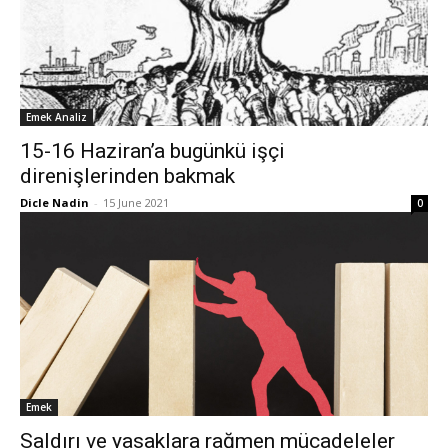
Emek Analiz
15-16 Haziran’a bugünkü işçi
direnişlerinden bakmak
Dicle Nadin
-
15 June 2021
0
Emek
Saldırı ve yasaklara rağmen mücadeleler